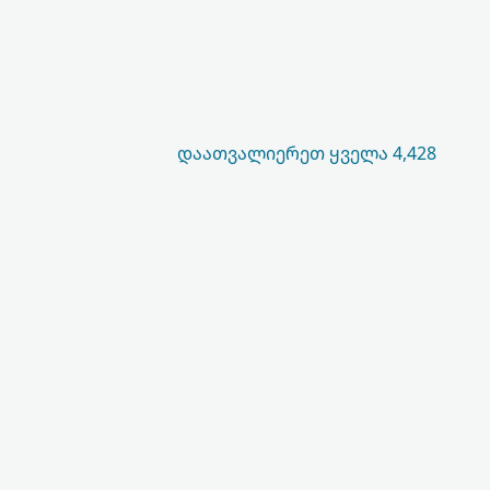
ᲓᲐᲐᲗᲕᲐᲚᲘᲔᲠᲔᲗ ᲧᲕᲔᲚᲐ 4,428