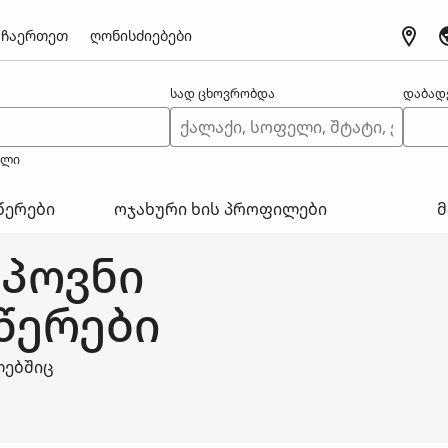
ჩაერთეთ
ღონისძიებები
სად ცხოვრობდა
დაბად
ელი
წერები
ოჯახური ხის პროფილები
მ
აპოვნი
წერები
ლებშიც