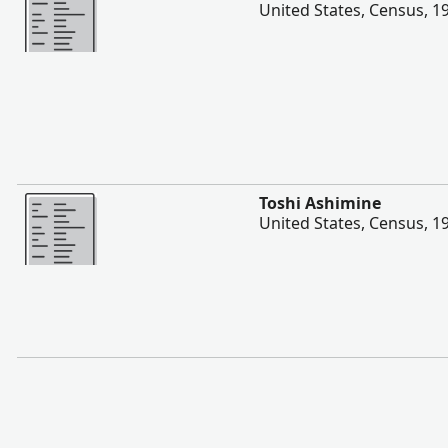
United States, Census, 1
შევიტყოთ მეტი
Toshi Ashimine
United States, Census, 1