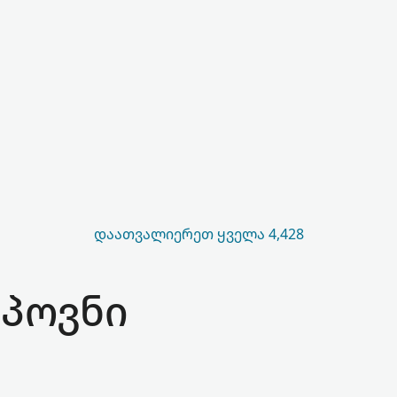
ᲓᲐᲐᲗᲕᲐᲚᲘᲔᲠᲔᲗ ᲧᲕᲔᲚᲐ 4,428
აპოვნი