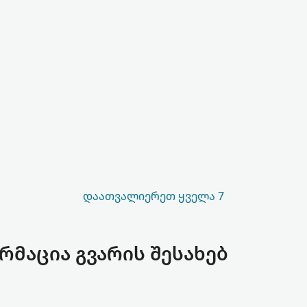
ᲓᲐᲐᲗᲕᲐᲚᲘᲔᲠᲔᲗ ᲧᲕᲔᲚᲐ 7
რმაცია გვარის შესახებ