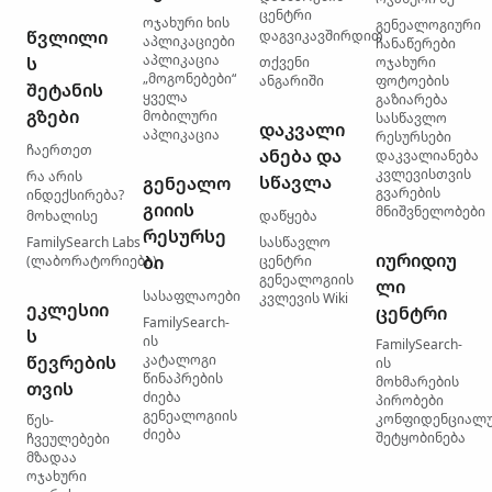
ცენტრი
ოჯახური ხის
გენეალოგიური
წვლილი
დაგვიკავშირდით
აპლიკაციები
ჩანაწერები
აპლიკაცია
ს
თქვენი
ოჯახური
„მოგონებები“
ანგარიში
ფოტოების
შეტანის
ყველა
გაზიარება
გზები
მობილური
სასწავლო
დაკვალი
აპლიკაცია
რესურსები
ჩაერთეთ
ანება და
დაკვალიანება
კვლევისთვის
რა არის
სწავლა
გენეალო
გვარების
ინდექსირება?
გიიის
მნიშვნელობები
მოხალისე
დაწყება
რესურსე
FamilySearch Labs
სასწავლო
იურიდიუ
ბი
(ლაბორატორიები)
ცენტრი
გენეალოგიის
ლი
სასაფლაოები
კვლევის Wiki
ეკლესიი
ცენტრი
FamilySearch-
ს
ის
FamilySearch-
წევრების
კატალოგი
ის
წინაპრების
მოხმარების
თვის
ძიება
პირობები
გენეალოგიის
კონფიდენციალ
წეს-
ძიება
შეტყობინება
ჩვეულებები
მზადაა
ოჯახური