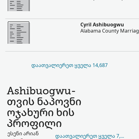
შევიტყოთ მეტი
Cyril Ashibuogwu
Alabama County Marriag
ᲓᲐᲐᲗᲕᲐᲚᲘᲔᲠᲔᲗ ᲧᲕᲔᲚᲐ 14,687
Ashibuogwu-
თვის ნაპოვნი
ოჯახური ხის
პროფილი
ესენი არიან
ᲓᲐᲐᲗᲕᲐᲚᲘᲔᲠᲔᲗ ᲧᲕᲔᲚᲐ 7,155