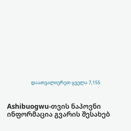
ᲓᲐᲐᲗᲕᲐᲚᲘᲔᲠᲔᲗ ᲧᲕᲔᲚᲐ 7,155
Ashibuogwu-თვის ნაპოვნი
ინფორმაცია გვარის შესახებ