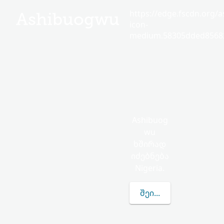
https://edge.fscdn.org/as
Ashibuogwu
icon-
medium.58305dded85682
Ashibuog
wu
ხშირად
იძებნება
Nigeria.
ᲨᲔᲘᲢᲧᲕᲔᲗ ᲛᲔᲢᲘ ASH