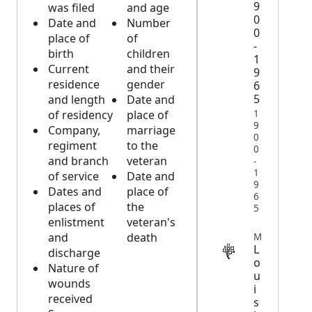
9
was filed
and age
0
Date and
Number
0
place of
of
-
birth
children
1
Current
and their
9
residence
gender
6
5
and length
Date and
1
of residency
place of
9
Company,
marriage
0
regiment
to the
0
and branch
veteran
-
1
of service
Date and
9
Dates and
place of
6
places of
the
5
enlistment
veteran's
and
death
MILITARY
L
discharge
o
Nature of
u
wounds
i
received
s