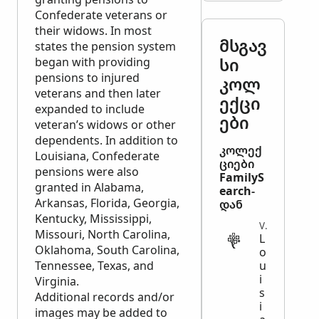
Confederate veterans or
their widows. In most
მსგავ
states the pension system
სი
began with providing
pensions to injured
კოლ
veterans and then later
ექცი
expanded to include
ები
veteran’s widows or other
dependents. In addition to
კოლექ
Louisiana, Confederate
ციები
pensions were also
FamilyS
granted in Alabama,
earch-
Arkansas, Florida, Georgia,
დან
Kentucky, Mississippi,
VITAL
Missouri, North Carolina,
L
Oklahoma, South Carolina,
o
Tennessee, Texas, and
u
i
Virginia.
s
Additional records and/or
i
images may be added to