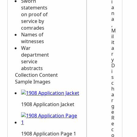
Sworn
i
a
statements
n
on proof of
a
service by
,
comrades
M
Names of
il
witnesses
it
a
War
r
department
y
service
D
abstracts
i
Collection Content
s
Sample Images
c
h
a
r
1908 Application Jacket
g
e
R
e
c
1908 Application Page 1
o