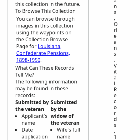
a
this collection in the future.
n
To Browse This Collection
a
,
You can browse through
O
images in this collection
rl
using the waypoints on
e
the Collection Browse
a
Page for
Louisiana,
n
Confederate Pensions,
s
,
1898-1950
.
V
What Can These Records
it
Tell Me?
a
The following information
l
may be found in these
R
records:
e
c
Submitted by
Submitted
o
the veteran
by the
r
Applicant's
widow of
d
name
the veteran
s
Date
Wife's full
,
application
name
1