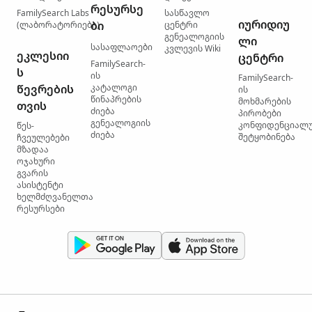
რესურსე
FamilySearch Labs
სასწავლო
იურიდიუ
ბი
(ლაბორატორიები)
ცენტრი
გენეალოგიის
ლი
სასაფლაოები
კვლევის Wiki
ეკლესიი
ცენტრი
FamilySearch-
ს
ის
FamilySearch-
წევრების
კატალოგი
ის
წინაპრების
მოხმარების
თვის
ძიება
პირობები
გენეალოგიის
კონფიდენციალ
წეს-
ძიება
შეტყობინება
ჩვეულებები
მზადაა
ოჯახური
გვარის
ასისტენტი
ხელმძღვანელთა
რესურსები