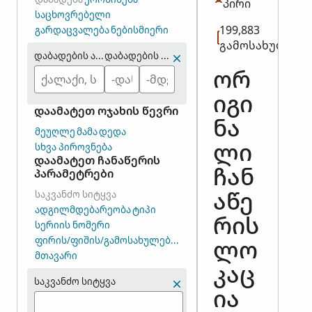
პირი
ᲡᲐᲪᲮᲝᲕᲠᲔᲑᲔᲚᲘ
199,883
ᲒᲐᲠᲓᲐᲪᲕᲐᲚᲔᲑᲐ
ᲜᲔᲑᲘᲡᲛᲘᲔᲠᲘ
გამოსახულება
დაბადების ადგილი
დაბადების წელი (დიაპაზონი)
ორ
იგი
დაამატეთ ოჯახის წევრი
ნა
ᲛᲔᲣᲦᲚᲔ
ᲛᲐᲛᲐ
ᲓᲔᲓᲐ
ᲡᲮᲕᲐ ᲞᲘᲠᲝᲕᲜᲔᲑᲐ
ლი
დაამატეთ ჩანაწერის
პარამეტრები
ჩან
ᲡᲐᲙᲕᲐᲜᲫᲝ ᲡᲘᲢᲧᲕᲐ
აწე
ᲐᲓᲒᲘᲚᲛᲓᲔᲑᲐᲠᲔᲝᲑᲐ
ᲢᲘᲞᲘ
რის
ᲡᲔᲠᲘᲘᲡ ᲜᲝᲛᲔᲠᲘ
ᲤᲘᲠᲘᲡ/ᲤᲘᲨᲘᲡ/ᲒᲐᲛᲝᲡᲐᲮᲣᲚᲔᲑᲘᲡ ᲯᲒᲣᲤᲘᲡ ᲜᲝᲛᲔᲠᲘ (DGS)
ლო
ᲛᲗᲐᲕᲐᲠᲘ
კაც
საკვანძო სიტყვა
ია