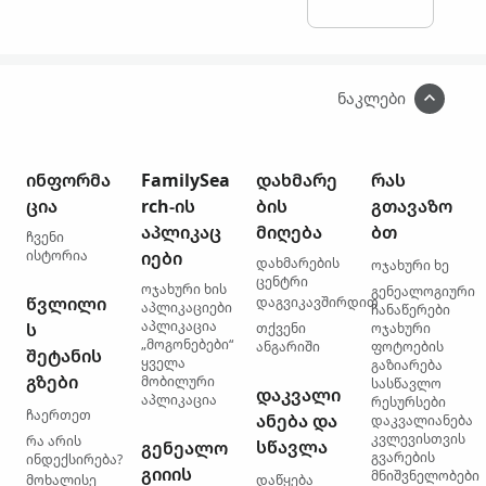
ნაკლები
ინფორმა
FamilySea
დახმარე
რას
ცია
rch-ის
ბის
გთავაზო
აპლიკაც
მიღება
ბთ
ჩვენი
ისტორია
იები
დახმარების
ოჯახური ხე
ცენტრი
ოჯახური ხის
გენეალოგიური
წვლილი
დაგვიკავშირდით
აპლიკაციები
ჩანაწერები
აპლიკაცია
ს
თქვენი
ოჯახური
„მოგონებები“
ანგარიში
ფოტოების
შეტანის
ყველა
გაზიარება
გზები
მობილური
სასწავლო
დაკვალი
აპლიკაცია
რესურსები
ჩაერთეთ
ანება და
დაკვალიანება
კვლევისთვის
რა არის
სწავლა
გენეალო
გვარების
ინდექსირება?
გიიის
მნიშვნელობები
მოხალისე
დაწყება