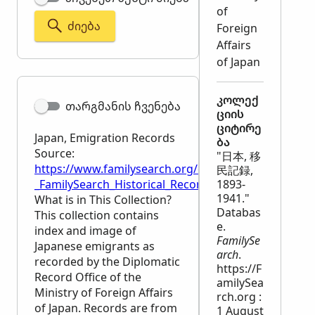
of
ᲫᲘᲔᲑᲐ
Foreign
Affairs
of Japan
კოლექ
თარგმანის ჩვენება
ციის
ციტირე
Japan, Emigration Records
ბა
Source:
"日本, 移
https://www.familysearch.org/en/wiki/Japan,_Emigr
民記録,
_FamilySearch_Historical_Records
1893-
1941."
What is in This Collection?
Databas
This collection contains
e.
index and image of
FamilySe
Japanese emigrants as
arch
.
recorded by the Diplomatic
https://F
Record Office of the
amilySea
Ministry of Foreign Affairs
rch.org :
of Japan. Records are from
1 August