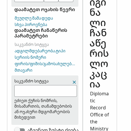
იგი
დაამატეთ ოჯახის წევრი
ნა
ᲛᲔᲣᲦᲚᲔ
ᲛᲐᲛᲐ
ᲓᲔᲓᲐ
ლი
ᲡᲮᲕᲐ ᲞᲘᲠᲝᲕᲜᲔᲑᲐ
დაამატეთ ჩანაწერის
ჩან
პარამეტრები
აწე
ᲡᲐᲙᲕᲐᲜᲫᲝ ᲡᲘᲢᲧᲕᲐ
ᲐᲓᲒᲘᲚᲛᲓᲔᲑᲐᲠᲔᲝᲑᲐ
ᲢᲘᲞᲘ
რის
ᲡᲔᲠᲘᲘᲡ ᲜᲝᲛᲔᲠᲘ
ლო
ᲤᲘᲠᲘᲡ/ᲤᲘᲨᲘᲡ/ᲒᲐᲛᲝᲡᲐᲮᲣᲚᲔᲑᲘᲡ ᲯᲒᲣᲤᲘᲡ ᲜᲝᲛᲔᲠᲘ (DGS)
ᲛᲗᲐᲕᲐᲠᲘ
კაც
საკვანძო სიტყვა
ია
Diploma
tic
ეძიეთ ქუჩის ნომრის,
მისამართის, თანამდებობის
Record
ან ოჯახური მდგომარეობის
Office of
მიხედვით
the
Ministry
აჩვენეთ ზუსტი ძიება