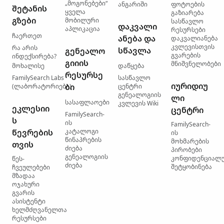
„მოგონებები“
ანგარიში
ფოტოების
შეტანის
ყველა
გაზიარება
გზები
მობილური
სასწავლო
დაკვალი
აპლიკაცია
რესურსები
ჩაერთეთ
ანება და
დაკვალიანება
კვლევისთვის
რა არის
სწავლა
გენეალო
გვარების
ინდექსირება?
გიიის
მნიშვნელობები
მოხალისე
დაწყება
რესურსე
FamilySearch Labs
სასწავლო
იურიდიუ
ბი
(ლაბორატორიები)
ცენტრი
გენეალოგიის
ლი
სასაფლაოები
კვლევის Wiki
ეკლესიი
ცენტრი
FamilySearch-
ს
ის
FamilySearch-
წევრების
კატალოგი
ის
წინაპრების
მოხმარების
თვის
ძიება
პირობები
გენეალოგიის
კონფიდენციალ
წეს-
ძიება
შეტყობინება
ჩვეულებები
მზადაა
ოჯახური
გვარის
ასისტენტი
ხელმძღვანელთა
რესურსები