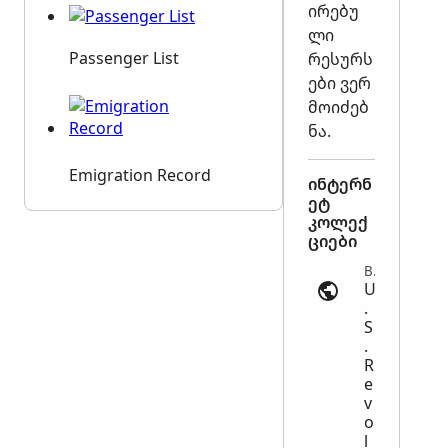
ირებუ
ლი
Passenger List
რესურს
ები ვერ
მოიძებ
ნა.
Emigration Record
ინტერნ
ეტ
კოლექ
ციები
Bounty Records | ancestry.com
U
.
S
.
R
e
v
o
l