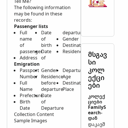
Tell Me?
The following information
may be found in these
records:
Passenger lists
Full
Date
departure
name
of
Gender
of
birth
Destination
passenger
Date
Residence
მსგავ
Address
of
სი
Emigration
კოლ
Passport
Gender
Departure
ექცი
Number
Residence
Age
Full
before
Destination
ები
Name
departure
Place
Prefecture
Date
კოლექ
Birth
of
ციები
FamilyS
Date
Departure
earch-
Collection Content
დან
Sample Images
დაკავშ