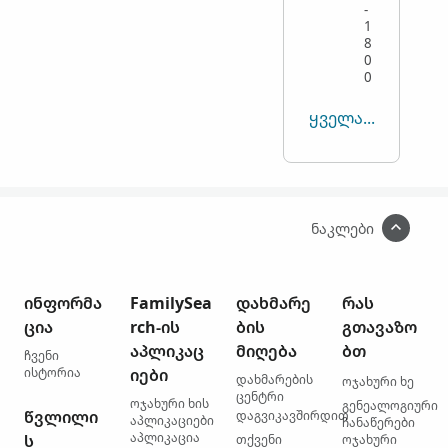
-
1
8
0
0
ᲧᲕᲔᲚᲐᲡ ᲜᲐᲮᲕᲐ
ნაკლები
ინფორმა
FamilySea
დახმარე
რას
ცია
rch-ის
ბის
გთავაზო
აპლიკაც
მიღება
ბთ
ჩვენი
ისტორია
იები
დახმარების
ოჯახური ხე
ცენტრი
ოჯახური ხის
გენეალოგიური
წვლილი
დაგვიკავშირდით
აპლიკაციები
ჩანაწერები
აპლიკაცია
ს
თქვენი
ოჯახური