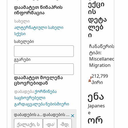
ექცი
დაამატეთ წინაპრის
ის
ინფორმაცია
დეტა
ᲡᲐᲮᲔᲚᲘ
ლებ
ᲐᲚᲢᲔᲠᲜᲐᲢᲘᲣᲚᲘ ᲡᲐᲮᲔᲚᲘ
ი
ᲡᲥᲔᲡᲘ
სახელები
ჩანაწერის
ტიპი:
Miscellaneous,
გვარები
Migration
212,799
დაამატეთ მოვლენა
პირი
ცხოვრებიდან
ᲓᲐᲑᲐᲓᲔᲑᲐ
ᲥᲝᲠᲬᲘᲜᲔᲑᲐ
ენა
ᲡᲐᲪᲮᲝᲕᲠᲔᲑᲔᲚᲘ
ᲒᲐᲠᲓᲐᲪᲕᲐᲚᲔᲑᲐ
ᲜᲔᲑᲘᲡᲛᲘᲔᲠᲘ
Japanes
e
დაბადების ადგილი
დაბადების წელი (დიაპაზონი)
ორ