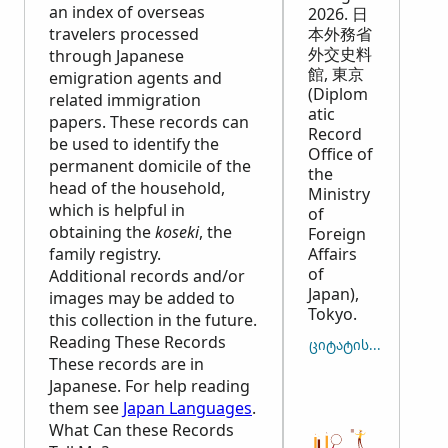
an index of overseas
2026. 日
travelers processed
本外務省
外交史料
through Japanese
館, 東京
emigration agents and
(Diplom
related immigration
atic
papers. These records can
Record
be used to identify the
Office of
permanent domicile of the
the
head of the household,
Ministry
which is helpful in
of
obtaining the
koseki
, the
Foreign
family registry.
Affairs
of
Additional records and/or
Japan),
images may be added to
Tokyo.
this collection in the future.
Reading These Records
ᲪᲘᲢᲐᲢᲘᲡ ᲓᲐᲙᲝᲞᲘᲠᲔ
These records are in
Japanese. For help reading
them see
Japan Languages
.
What Can these Records