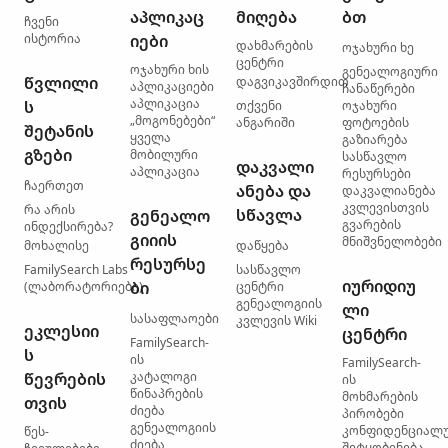
აპლიკაც
მიღება
ბთ
ჩვენი
ისტორია
იები
დახმარების
ოჯახური ხე
ცენტრი
ოჯახური ხის
გენეალოგიური
წვლილი
დაგვიკავშირდით
აპლიკაციები
ჩანაწერები
აპლიკაცია
ს
თქვენი
ოჯახური
„მოგონებები“
ანგარიში
ფოტოების
შეტანის
ყველა
გაზიარება
გზები
მობილური
სასწავლო
დაკვალი
აპლიკაცია
რესურსები
ჩაერთეთ
ანება და
დაკვალიანება
კვლევისთვის
რა არის
სწავლა
გენეალო
გვარების
ინდექსირება?
გიიის
მნიშვნელობები
მოხალისე
დაწყება
რესურსე
FamilySearch Labs
სასწავლო
იურიდიუ
ბი
(ლაბორატორიები)
ცენტრი
გენეალოგიის
ლი
სასაფლაოები
კვლევის Wiki
ეკლესიი
ცენტრი
FamilySearch-
ს
ის
FamilySearch-
წევრების
კატალოგი
ის
წინაპრების
მოხმარების
თვის
ძიება
პირობები
გენეალოგიის
კონფიდენციალ
წეს-
ძიება
შეტყობინება