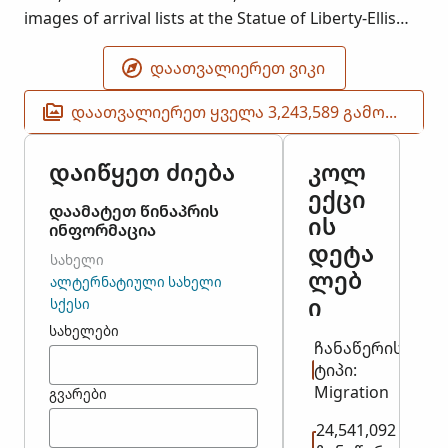
images of arrival lists at the Statue of Liberty-Ellis
Island Web site.
ᲓᲐᲐᲗᲕᲐᲚᲘᲔᲠᲔᲗ ᲕᲘᲙᲘ
ᲓᲐᲐᲗᲕᲐᲚᲘᲔᲠᲔᲗ ᲧᲕᲔᲚᲐ 3,243,589 ᲒᲐᲛᲝᲡᲐᲮᲣᲚᲔᲑᲐ
დაიწყეთ ძიება
კოლ
ექცი
დაამატეთ წინაპრის
ის
ინფორმაცია
დეტა
ᲡᲐᲮᲔᲚᲘ
ლებ
ᲐᲚᲢᲔᲠᲜᲐᲢᲘᲣᲚᲘ ᲡᲐᲮᲔᲚᲘ
ი
ᲡᲥᲔᲡᲘ
სახელები
ჩანაწერის
ტიპი:
Migration
გვარები
24,541,092