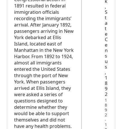
k
1891 resulted in federal
,
immigration officials
S
t
recording the immigrants’
a
arrival. After January 1892,
t
passengers arriving in New
e
York debarked at Ellis
C
Island, located east of
e
Manhattan in the New York
n
s
Harbor. From 1892 to 1924,
u
almost all immigrants
s
entered the United States
,
through the port of New
1
York. When passengers
8
arrived at Ellis Island, they
9
2
were asked a series of
1
questions designed to
8
determine whether they
9
would be able to support
2
themselves and did not
-
1
have any health problems.