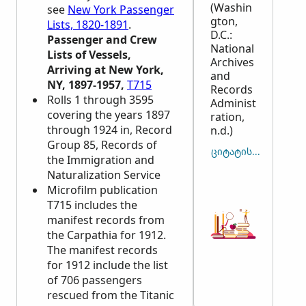
(Washin
see
New York Passenger
gton,
Lists, 1820-1891
.
D.C.:
Passenger and Crew
National
Lists of Vessels,
Archives
Arriving at New York,
and
NY, 1897-1957,
T715
Records
Rolls 1 through 3595
Administ
covering the years 1897
ration,
through 1924 in, Record
n.d.)
Group 85, Records of
ᲪᲘᲢᲐᲢᲘᲡ ᲓᲐᲙᲝᲞᲘᲠᲔ
the Immigration and
Naturalization Service
Microfilm publication
T715 includes the
manifest records from
the Carpathia for 1912.
The manifest records
for 1912 include the list
of 706 passengers
rescued from the Titanic