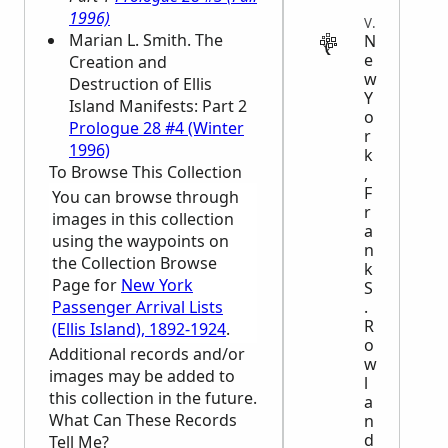
1996)
VITAL
Marian L. Smith. The
N
e
Creation and
w
Destruction of Ellis
Y
Island Manifests: Part 2
o
Prologue 28 #4 (Winter
r
1996)
k
To Browse This Collection
,
F
You can browse through
r
images in this collection
a
using the waypoints on
n
the Collection Browse
k
Page for
New York
S
Passenger Arrival Lists
.
R
(Ellis Island), 1892-1924
.
o
Additional records and/or
w
images may be added to
l
this collection in the future.
a
What Can These Records
n
d
Tell Me?