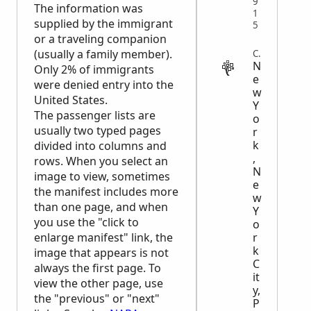
9
The information was
1
supplied by the immigrant
5
or a traveling companion
(usually a family member).
CENSUS
N
Only 2% of immigrants
e
were denied entry into the
w
United States.
Y
The passenger lists are
o
usually two typed pages
r
k
divided into columns and
,
rows. When you select an
N
image to view, sometimes
e
the manifest includes more
w
than one page, and when
Y
you use the "click to
o
r
enlarge manifest" link, the
k
image that appears is not
C
always the first page. To
it
view the other page, use
y,
the "previous" or "next"
P