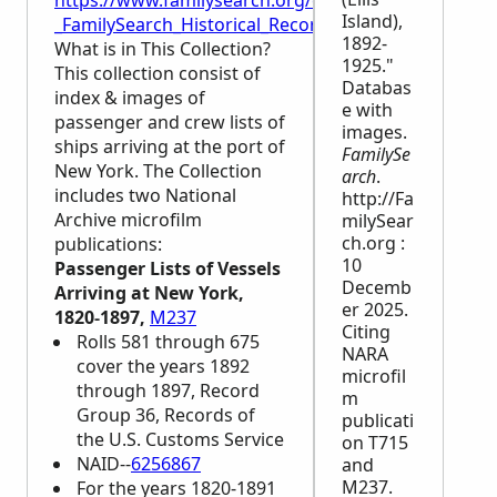
https://www.familysearch.org/en/wiki/New_York_Passe
Island),
_FamilySearch_Historical_Records
1892-
What is in This Collection?
1925."
This collection consist of
Databas
index & images of
e with
passenger and crew lists of
images.
ships arriving at the port of
FamilySe
New York. The Collection
arch
.
includes two National
http://Fa
Archive microfilm
milySear
ch.org :
publications:
10
Passenger Lists of Vessels
Decemb
Arriving at New York,
er 2025.
1820-1897,
M237
Citing
Rolls 581 through 675
NARA
cover the years 1892
microfil
through 1897, Record
m
Group 36, Records of
publicati
the U.S. Customs Service
on T715
NAID--
6256867
and
M237.
For the years 1820-1891