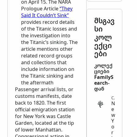
on April 15. The
NARA
Prologue Article
“They
Said It Couldn’t Sink”
მსგავ
provides record details
სი
of the Titanic losses and
the investigation into
კოლ
the Titanic’s sinking. The
ექცი
article mentions other
ები
related record groups
and collections that
კოლექ
include information on
ციები
the Titanic sinking and
FamilyS
the aftermath
earch-
დან
Passenger arrival lists, or
customs manifests, date
CENSUS
back to 1820. The first
N
e
official emigration station
w
for New York was Castle
Y
Garden, located at the tip
o
of lower Manhattan.
r
Congressional action in