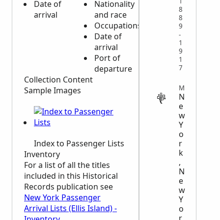
1
Date of
Nationality
8
arrival
and race
8
Occupations
9
-
Date of
1
arrival
9
Port of
1
7
departure
Collection Content
MIGRATION
Sample Images
N
e
w
Y
o
r
Index to Passenger Lists
k
Inventory
,
For a list of all the titles
N
included in this Historical
e
Records publication see
w
New York Passenger
Y
Arrival Lists (Ellis Island) -
o
r
Inventory