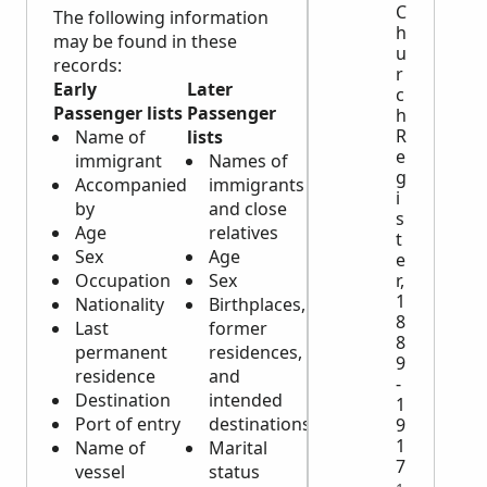
C
The following information
h
may be found in these
u
records:
r
Early
Later
c
Passenger lists
Passenger
h
R
Name of
lists
e
immigrant
Names of
g
Accompanied
immigrants
i
by
and close
s
Age
relatives
t
Sex
Age
e
Occupation
Sex
r,
1
Nationality
Birthplaces,
8
Last
former
8
permanent
residences,
9
residence
and
-
Destination
intended
1
Port of entry
destinations
9
1
Name of
Marital
7
vessel
status