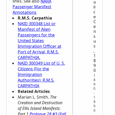
links. See also
NARA
o
Passenger Manifest
li
c
Annotations
e
R.M.S. Carpathia
C
NAID 300348 List or
e
Manifest of Alien
n
Passengers for the
s
United States
u
s
Immigration Officer at
,
Port of Arrival, R.M.S.
1
CARPATHIA.
8
NAID 300349 List of U. S.
9
Citizens (For the
0
Immigration
1
Authorities), R.M.S.
8
9
CARPATHIA
0
Related Articles
-
Marian L. Smith.
The
1
8
Creation and Destruction
9
of Ellis Island Manifests:
0
Part 1
Prologue 28 #3 (Fall