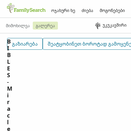
ოჯახური ხე
ძიება
მოგონებები
უკუკავშირი
მიმოხილვა
გალერეა
B
ᲒᲐᲖᲘᲐᲠᲔᲑᲐ
ᲨᲔᲐᲢᲧᲝᲑᲘᲜᲔᲗ ᲑᲝᲠᲝᲢᲐᲓ ᲒᲐᲛᲝᲧᲔ
I
B
L
E
S
-
M
i
r
a
c
l
e