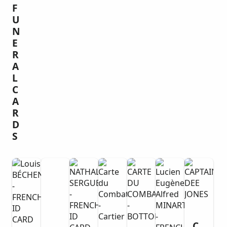
F
U
N
E
R
A
L
C
A
R
D
S
C