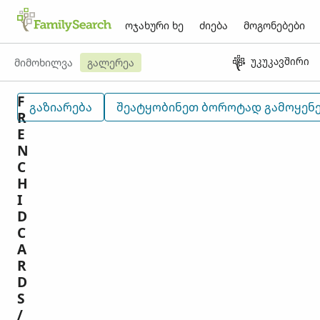
ოჯახური ხე
ძიება
მოგონებები
უკუკავშირი
მიმოხილვა
გალერეა
F
ᲒᲐᲖᲘᲐᲠᲔᲑᲐ
ᲨᲔᲐᲢᲧᲝᲑᲘᲜᲔᲗ ᲑᲝᲠᲝᲢᲐᲓ ᲒᲐᲛᲝᲧᲔ
R
E
N
C
H
I
D
C
A
R
D
S
/