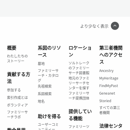
より少なく表示
概要
系図のリソ
ロケーショ
第三者機関
ース
ン
へのアクセ
わたしたちの
ス
ストーリー
ソルトレーク
墓地
のファミリー
ファミリーサ
Ancestry
サーチ図書館
貢献する方
ーチ・カタロ
地元のファミ
MyHeritage
法
グ
リーサーチセ
FindMyPast
先祖検索
ンターを探す
参加する
ファミリーサ
Geneanet
系図検索
索引作成とは
ーチ提携団体
Storied
地名
ボランティア
すべての第三
提供してい
ファミリーサ
者機関
助けを得る
ーチラボ
る機能
ユーザーコミ
法律センタ
ファミリーツ
ュニティー