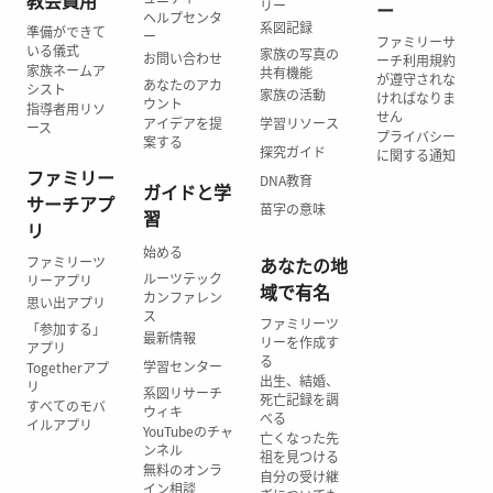
教会員用
リー
ー
ヘルプセンタ
系図記録
準備ができて
ー
ファミリーサ
いる儀式
家族の写真の
お問い合わせ
ーチ利用規約
家族ネームア
共有機能
が遵守されな
あなたのアカ
シスト
家族の活動
ければなりま
ウント
指導者用リソ
せん
アイデアを提
学習リソース
ース
プライバシー
案する
探究ガイド
に関する通知
ファミリー
DNA教育
ガイドと学
サーチアプ
苗字の意味
習
リ
始める
ファミリーツ
あなたの地
ルーツテック
リーアプリ
域で有名
カンファレン
思い出アプリ
ス
ファミリーツ
「参加する」
最新情報
リーを作成す
アプリ
る
学習センター
Togetherアプ
出生、結婚、
リ
系図リサーチ
死亡記録を調
すべてのモバ
ウィキ
べる
イルアプリ
YouTubeのチャ
亡くなった先
ンネル
祖を見つける
無料のオンラ
自分の受け継
イン相談