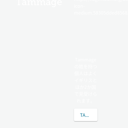
Tammage
icon-
medium.58305dded85682
Tammage
の姓を持つ
個人はよく
イギリスと
ほか2か国
で見受けら
れます。
TAMMAGEの姓につい