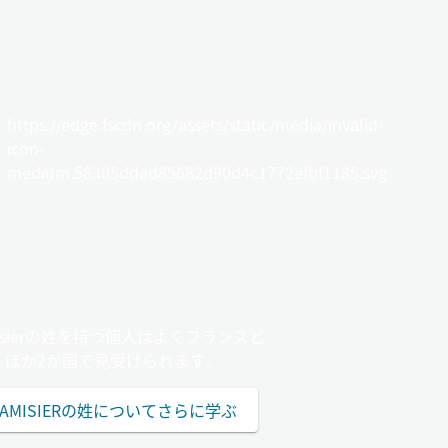
https://edge.fscdn.org/assets/static/media/invalid-
icon-
medium.58305dded85682d90d4c1772efbf1185.svg
misierの姓を持つ個人はよくフランスと
ほか2か国で見受けられます。
TAMISIERの姓についてさらに学ぶ