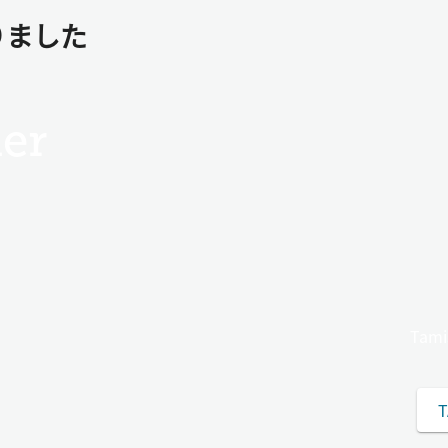
りました
er
Ta