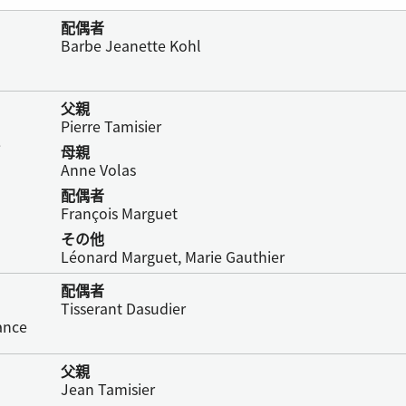
配偶者
Barbe Jeanette Kohl
父親
Pierre Tamisier
e
母親
Anne Volas
配偶者
François Marguet
その他
Léonard Marguet, Marie Gauthier
配偶者
Tisserant Dasudier
ance
父親
Jean Tamisier