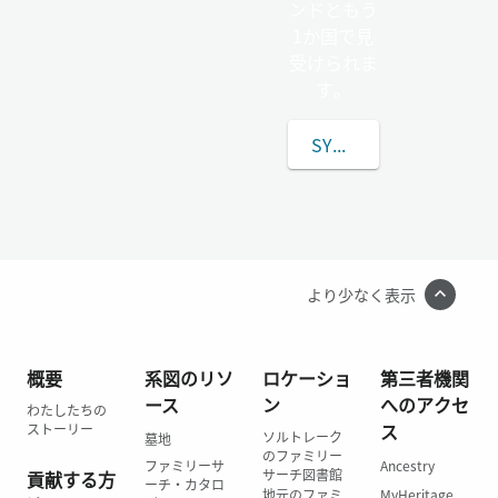
ンドともう
1か国で見
受けられま
す。
SYNNERBERGの姓
より少なく表示
概要
系図のリソ
ロケーショ
第三者機関
ース
ン
へのアクセ
わたしたちの
ス
ストーリー
ソルトレーク
墓地
のファミリー
ファミリーサ
Ancestry
サーチ図書館
貢献する方
ーチ・カタロ
地元のファミ
MyHeritage