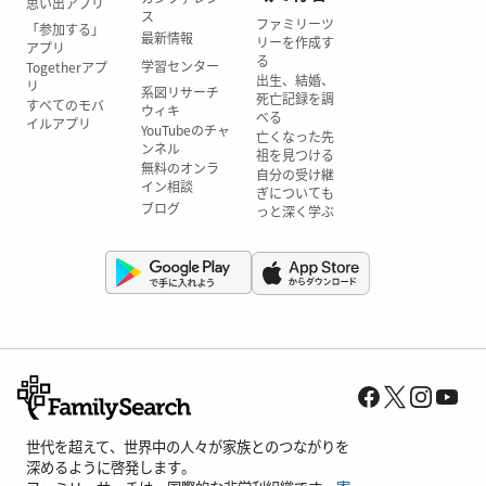
思い出アプリ
ス
ファミリーツ
「参加する」
最新情報
リーを作成す
アプリ
る
学習センター
Togetherアプ
出生、結婚、
リ
系図リサーチ
死亡記録を調
すべてのモバ
ウィキ
べる
イルアプリ
YouTubeのチャ
亡くなった先
ンネル
祖を見つける
無料のオンラ
自分の受け継
イン相談
ぎについても
ブログ
っと深く学ぶ
世代を超えて、世界中の人々が家族とのつながりを
深めるように啓発します。