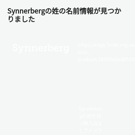
Synnerbergの姓の名前情報が見つか
りました
https://edge.fscdn.org/as
Synnerberg
icon-
medium.58305dded85682
Synnerber
gの姓を持
つ個人はよ
くフィンラ