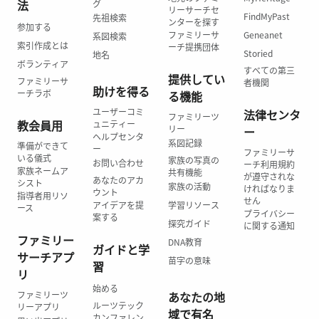
法
グ
リーサーチセ
FindMyPast
先祖検索
ンターを探す
参加する
ファミリーサ
Geneanet
系図検索
索引作成とは
ーチ提携団体
Storied
地名
ボランティア
すべての第三
提供してい
ファミリーサ
者機関
助けを得る
ーチラボ
る機能
ユーザーコミ
法律センタ
ファミリーツ
教会員用
ュニティー
リー
ー
ヘルプセンタ
系図記録
準備ができて
ー
ファミリーサ
いる儀式
家族の写真の
お問い合わせ
ーチ利用規約
家族ネームア
共有機能
が遵守されな
あなたのアカ
シスト
家族の活動
ければなりま
ウント
指導者用リソ
せん
アイデアを提
学習リソース
ース
プライバシー
案する
探究ガイド
に関する通知
ファミリー
DNA教育
ガイドと学
サーチアプ
苗字の意味
習
リ
始める
ファミリーツ
あなたの地
ルーツテック
リーアプリ
域で有名
カンファレン