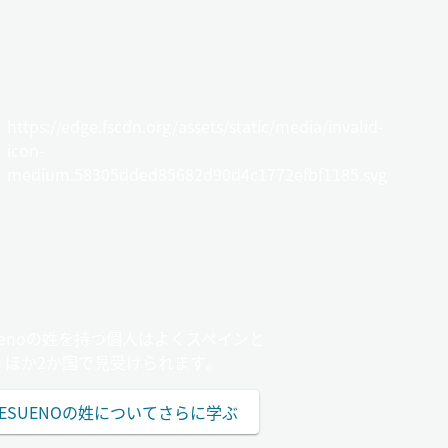
https://edge.fscdn.org/assets/static/media/invalid-
icon-
medium.58305dded85682d90d4c1772efbf1185.svg
suenoの姓を持つ個人はよくスペインと
ほか2か国で見受けられます。
RESUENOの姓についてさらに学ぶ