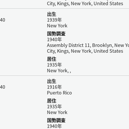
City, Kings, New York, United States
出生
940
1939年
New York
国勢調査
1940年
Assembly District 11, Brooklyn, New Y
City, Kings, New York, United States
居住
1935年
New York, ,
出生
940
1916年
Puerto Rico
居住
1935年
New York
国勢調査
1940年