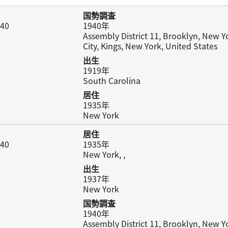
国勢調査
940
1940年
Assembly District 11, Brooklyn, New Y
City, Kings, New York, United States
出生
1919年
South Carolina
居住
1935年
New York
居住
940
1935年
New York, ,
出生
1937年
New York
国勢調査
1940年
Assembly District 11, Brooklyn, New Y