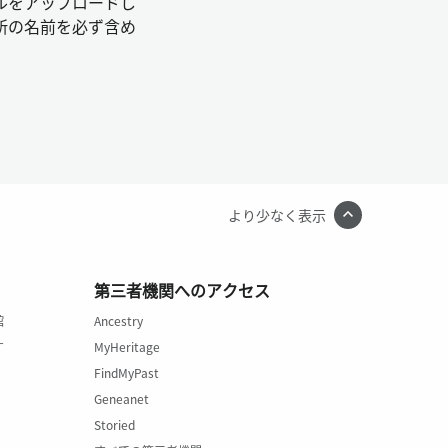
ルをアップロードし
所の名前を必ず含め
より少なく表示
第三者機関へのアクセス
館
Ancestry
す
MyHeritage
FindMyPast
Geneanet
Storied