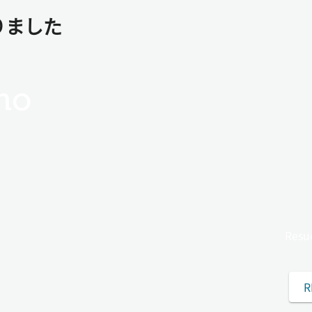
りました
no
Re