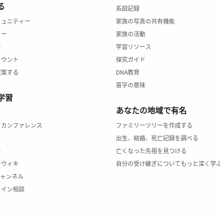
る
系図記録
ミュニティー
家族の写真の共有機能
ター
家族の活動
せ
学習リソース
カウント
探究ガイド
提案する
DNA教育
苗字の意味
学習
あなたの地域で有名
クカンファレンス
ファミリーツリーを作成する
出生、結婚、死亡記録を調べる
ー
亡くなった先祖を見つける
チウィキ
自分の受け継ぎについてもっと深く学
のチャンネル
ライン相談