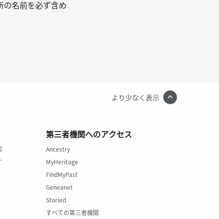
所の名前を必ず含め
より少なく表示
第三者機関へのアクセス
館
Ancestry
す
MyHeritage
FindMyPast
Geneanet
Storied
すべての第三者機関