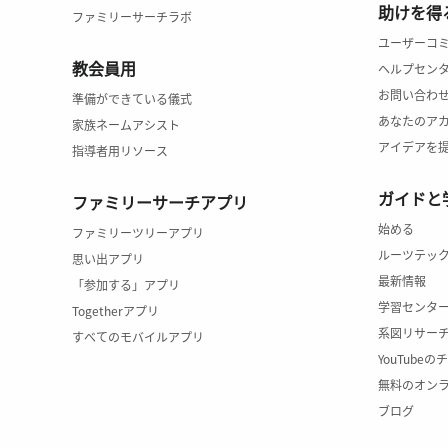
助けを得
ファミリーサーチラボ
ユーザーコ
教会員用
ヘルプセン
お問い合わ
準備ができている儀式
あなたのア
家族ネームアシスト
アイデアを
指導者用リソース
ガイドと
ファミリーサーチアプリ
始める
ファミリーツリーアプリ
ルーツテッ
思い出アプリ
最新情報
「参加する」アプリ
学習センタ
Togetherアプリ
系図リサー
すべてのモバイルアプリ
YouTube
無料のオン
ブログ