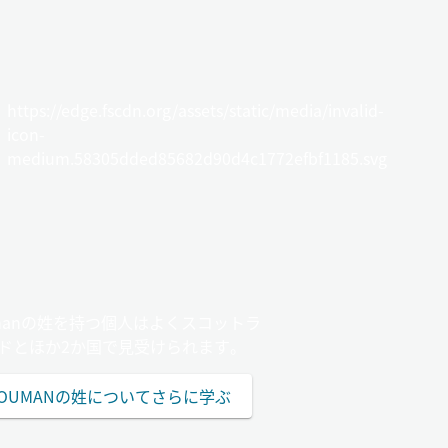
https://edge.fscdn.org/assets/static/media/invalid-
icon-
medium.58305dded85682d90d4c1772efbf1185.svg
manの姓を持つ個人はよくスコットラ
ドとほか2か国で見受けられます。
OUMANの姓についてさらに学ぶ