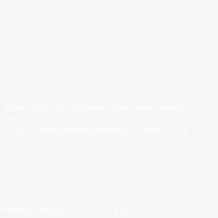
https://edge.fscdn.org/assets/static/media/invalid-
icon-
medium.58305dded85682d90d4c1772efbf1185.svg
ionの姓を持つ個人はよくフランスとほ