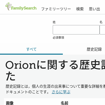
ファミリーツリー
検索
思い出
orionの結果
姓
名
必須事項
すべて
歴史記録
Orionに関する歴
た
歴史記録とは，個人の生涯の出来事について重要な詳細を
ドキュメントのことです。
さらに学ぶ
画像
名前