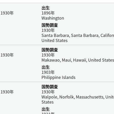
出生
930年
1896年
Washington
国勢調査
1930年
Santa Barbara, Santa Barbara, Califor
United States
国勢調査
930年
1930年
Makawao, Maui, Hawaii, United States
出生
1903年
Philippine Islands
国勢調査
930年
1930年
Walpole, Norfolk, Massachusetts, Uni
States
出生