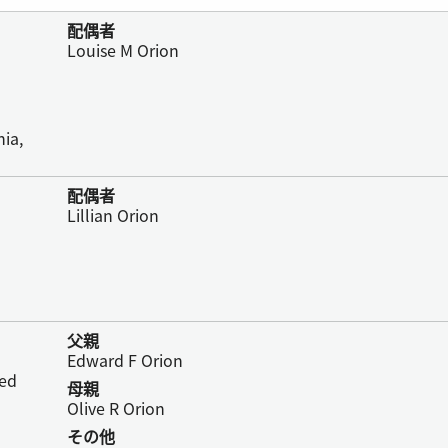
配偶者
Louise M Orion
nia,
配偶者
Lillian Orion
父親
Edward F Orion
ted
母親
Olive R Orion
その他