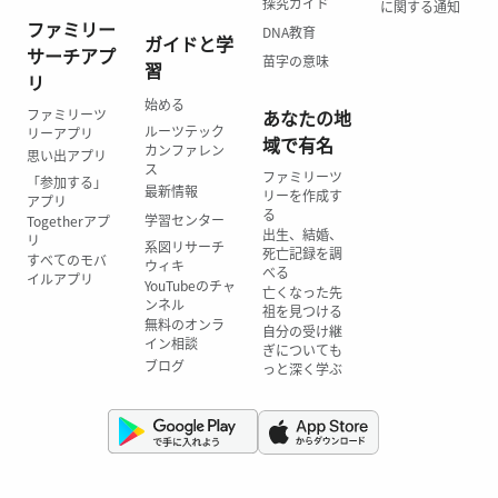
探究ガイド
に関する通知
ファミリー
DNA教育
ガイドと学
サーチアプ
苗字の意味
習
リ
始める
ファミリーツ
あなたの地
ルーツテック
リーアプリ
域で有名
カンファレン
思い出アプリ
ス
ファミリーツ
「参加する」
最新情報
リーを作成す
アプリ
る
学習センター
Togetherアプ
出生、結婚、
リ
系図リサーチ
死亡記録を調
すべてのモバ
ウィキ
べる
イルアプリ
YouTubeのチャ
亡くなった先
ンネル
祖を見つける
無料のオンラ
自分の受け継
イン相談
ぎについても
ブログ
っと深く学ぶ