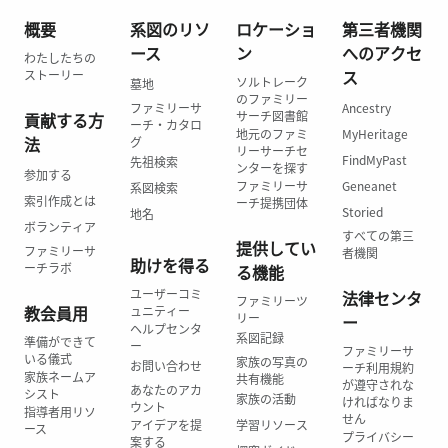
概要
系図のリソ
ロケーショ
第三者機関
ース
ン
へのアクセ
わたしたちの
ス
ストーリー
ソルトレーク
墓地
のファミリー
ファミリーサ
Ancestry
サーチ図書館
貢献する方
ーチ・カタロ
地元のファミ
MyHeritage
法
グ
リーサーチセ
FindMyPast
先祖検索
ンターを探す
参加する
ファミリーサ
Geneanet
系図検索
索引作成とは
ーチ提携団体
Storied
地名
ボランティア
すべての第三
提供してい
ファミリーサ
者機関
助けを得る
ーチラボ
る機能
ユーザーコミ
法律センタ
ファミリーツ
教会員用
ュニティー
リー
ー
ヘルプセンタ
系図記録
準備ができて
ー
ファミリーサ
いる儀式
家族の写真の
お問い合わせ
ーチ利用規約
家族ネームア
共有機能
が遵守されな
あなたのアカ
シスト
家族の活動
ければなりま
ウント
指導者用リソ
せん
アイデアを提
学習リソース
ース
プライバシー
案する