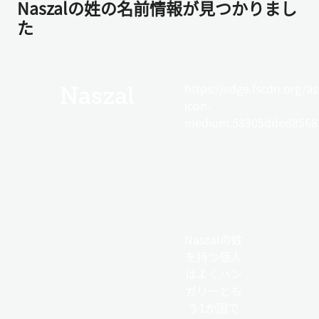
Naszalの姓の名前情報が見つかりまし
た
https://edge.fscdn.org/as
Naszal
icon-
medium.58305dded85682
Naszalの姓
を持つ個人
はよくハン
ガリーとも
う1か国で