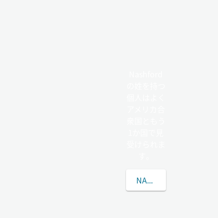
Nashford
の姓を持つ
個人はよく
アメリカ合
衆国ともう
1か国で見
受けられま
す。
NASHFORDの姓につ