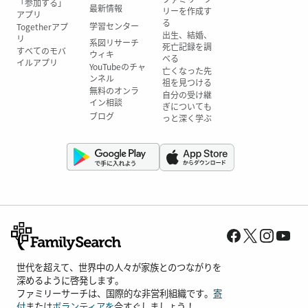
「参加する」
最新情報
リーを作成す
アプリ
る
学習センター
Togetherアプ
出生、結婚、
リ
系図リサーチ
死亡記録を調
すべてのモバ
ウィキ
べる
イルアプリ
YouTubeのチャ
亡くなった先
ンネル
祖を見つける
無料のオンラ
自分の受け継
イン相談
ぎについても
ブログ
っと深く学ぶ
世代を超えて、世界中の人々が家族とのつながりを
深めるように啓発します。
ファミリーサーチは、国際的な非営利組織です。
寄
付
または
ボランティアを
今すぐしましょう！