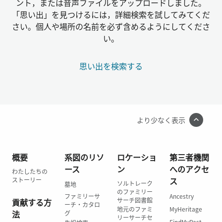
ント，または音声ファイルをアップロードしました。
「思い出」を見つけるには，詳細検索を試してみてくだ
さい。個人や場所の名前を必ず含めるようにしてくださ
い。
思い出を検索する
より少なく表示
概要
系図のリソ
ロケーショ
第三者機関
ース
ン
へのアクセ
わたしたちの
ス
ストーリー
ソルトレーク
墓地
のファミリー
ファミリーサ
Ancestry
サーチ図書館
貢献する方
ーチ・カタロ
地元のファミ
MyHeritage
法
グ
リーサーチセ
FindMyPast