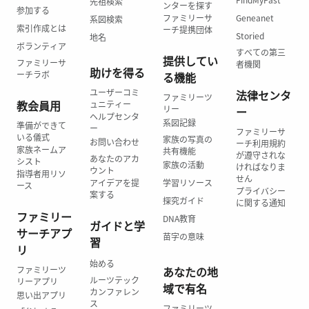
先祖検索
ンターを探す
参加する
ファミリーサ
Geneanet
系図検索
索引作成とは
ーチ提携団体
Storied
地名
ボランティア
すべての第三
提供してい
ファミリーサ
者機関
助けを得る
ーチラボ
る機能
ユーザーコミ
法律センタ
ファミリーツ
教会員用
ュニティー
リー
ー
ヘルプセンタ
系図記録
準備ができて
ー
ファミリーサ
いる儀式
家族の写真の
お問い合わせ
ーチ利用規約
家族ネームア
共有機能
が遵守されな
あなたのアカ
シスト
家族の活動
ければなりま
ウント
指導者用リソ
せん
アイデアを提
学習リソース
ース
プライバシー
案する
探究ガイド
に関する通知
ファミリー
DNA教育
ガイドと学
サーチアプ
苗字の意味
習
リ
始める
ファミリーツ
あなたの地
ルーツテック
リーアプリ
域で有名
カンファレン
思い出アプリ
ス
ファミリーツ