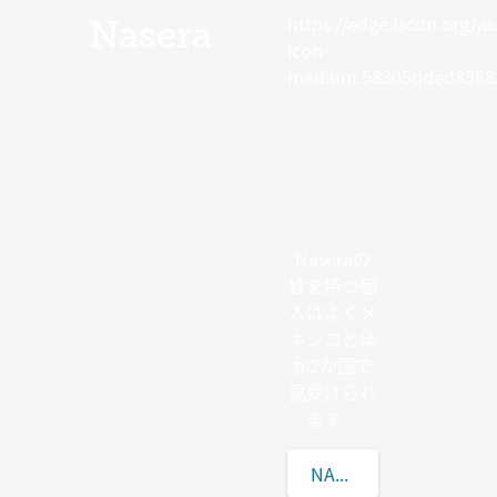
https://edge.fscdn.org/as
Nasera
icon-
medium.58305dded85682
Naseraの
姓を持つ個
人はよくメ
キシコとほ
か2か国で
見受けられ
ます。
NASERAの姓について