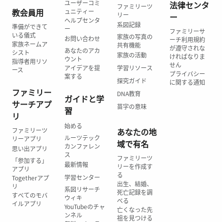
ユーザーコミ
法律センタ
ファミリーツ
教会員用
ュニティー
リー
ー
ヘルプセンタ
系図記録
準備ができて
ー
ファミリーサ
いる儀式
家族の写真の
お問い合わせ
ーチ利用規約
家族ネームア
共有機能
が遵守されな
あなたのアカ
シスト
家族の活動
ければなりま
ウント
指導者用リソ
せん
アイデアを提
学習リソース
ース
プライバシー
案する
探究ガイド
に関する通知
ファミリー
DNA教育
ガイドと学
サーチアプ
苗字の意味
習
リ
始める
ファミリーツ
あなたの地
ルーツテック
リーアプリ
域で有名
カンファレン
思い出アプリ
ス
ファミリーツ
「参加する」
最新情報
リーを作成す
アプリ
る
学習センター
Togetherアプ
出生、結婚、
リ
系図リサーチ
死亡記録を調
すべてのモバ
ウィキ
べる
イルアプリ
YouTubeのチャ
亡くなった先
ンネル
祖を見つける