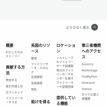
より少なく表示
概要
系図のリソ
ロケーショ
第三者機関
ース
ン
へのアクセ
わたしたちの
ス
ストーリー
ソルトレーク
墓地
のファミリー
ファミリーサ
Ancestry
サーチ図書館
貢献する方
ーチ・カタロ
地元のファミ
MyHeritage
法
グ
リーサーチセ
FindMyPast
先祖検索
ンターを探す
参加する
ファミリーサ
Geneanet
系図検索
索引作成とは
ーチ提携団体
Storied
地名
ボランティア
すべての第三
提供してい
ファミリーサ
者機関
助けを得る
ーチラボ
る機能