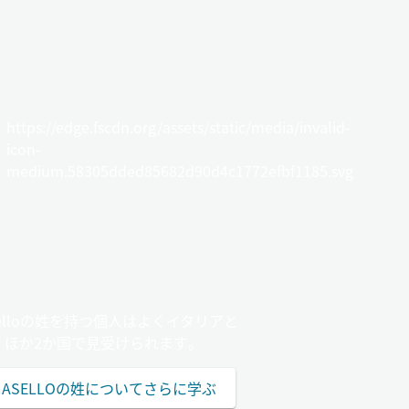
https://edge.fscdn.org/assets/static/media/invalid-
icon-
medium.58305dded85682d90d4c1772efbf1185.svg
selloの姓を持つ個人はよくイタリアと
ほか2か国で見受けられます。
NASELLOの姓についてさらに学ぶ