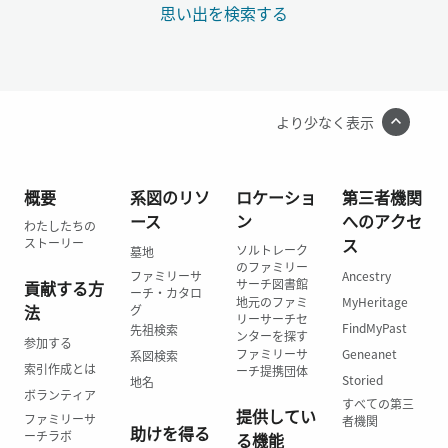
思い出を検索する
より少なく表示
概要
系図のリソ
ロケーショ
第三者機関
ース
ン
へのアクセ
わたしたちの
ス
ストーリー
ソルトレーク
墓地
のファミリー
ファミリーサ
Ancestry
サーチ図書館
貢献する方
ーチ・カタロ
地元のファミ
MyHeritage
法
グ
リーサーチセ
FindMyPast
先祖検索
ンターを探す
参加する
ファミリーサ
Geneanet
系図検索
索引作成とは
ーチ提携団体
Storied
地名
ボランティア
すべての第三
提供してい
ファミリーサ
者機関
助けを得る
ーチラボ
る機能