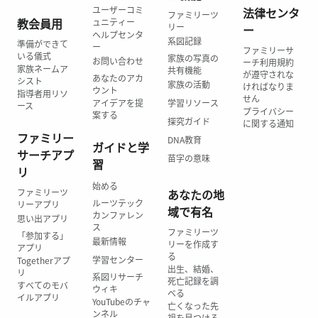
ユーザーコミ
法律センタ
ファミリーツ
教会員用
ュニティー
リー
ー
ヘルプセンタ
系図記録
準備ができて
ー
ファミリーサ
いる儀式
家族の写真の
お問い合わせ
ーチ利用規約
家族ネームア
共有機能
が遵守されな
あなたのアカ
シスト
家族の活動
ければなりま
ウント
指導者用リソ
せん
アイデアを提
学習リソース
ース
プライバシー
案する
探究ガイド
に関する通知
ファミリー
DNA教育
ガイドと学
サーチアプ
苗字の意味
習
リ
始める
ファミリーツ
あなたの地
ルーツテック
リーアプリ
域で有名
カンファレン
思い出アプリ
ス
ファミリーツ
「参加する」
最新情報
リーを作成す
アプリ
る
学習センター
Togetherアプ
出生、結婚、
リ
系図リサーチ
死亡記録を調
すべてのモバ
ウィキ
べる
イルアプリ
YouTubeのチャ
亡くなった先
ンネル
祖を見つける