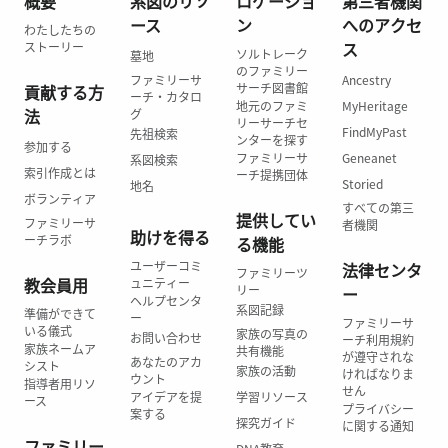
概要
系図のリソ
ロケーショ
第三者機関
ース
ン
へのアクセ
わたしたちの
ス
ストーリー
ソルトレーク
墓地
のファミリー
ファミリーサ
Ancestry
サーチ図書館
貢献する方
ーチ・カタロ
地元のファミ
MyHeritage
法
グ
リーサーチセ
FindMyPast
先祖検索
ンターを探す
参加する
ファミリーサ
Geneanet
系図検索
索引作成とは
ーチ提携団体
Storied
地名
ボランティア
すべての第三
提供してい
ファミリーサ
者機関
助けを得る
ーチラボ
る機能
ユーザーコミ
法律センタ
ファミリーツ
教会員用
ュニティー
リー
ー
ヘルプセンタ
系図記録
準備ができて
ー
ファミリーサ
いる儀式
家族の写真の
お問い合わせ
ーチ利用規約
家族ネームア
共有機能
が遵守されな
あなたのアカ
シスト
家族の活動
ければなりま
ウント
指導者用リソ
せん
アイデアを提
学習リソース
ース
プライバシー
案する
探究ガイド
に関する通知
ファミリー