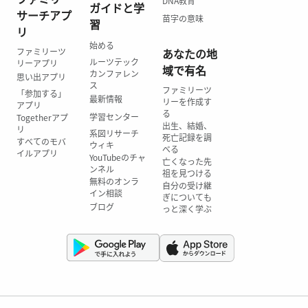
DNA教育
ガイドと学
サーチアプ
苗字の意味
習
リ
始める
ファミリーツ
あなたの地
ルーツテック
リーアプリ
域で有名
カンファレン
思い出アプリ
ス
ファミリーツ
「参加する」
最新情報
リーを作成す
アプリ
る
学習センター
Togetherアプ
出生、結婚、
リ
系図リサーチ
死亡記録を調
すべてのモバ
ウィキ
べる
イルアプリ
YouTubeのチャ
亡くなった先
ンネル
祖を見つける
無料のオンラ
自分の受け継
イン相談
ぎについても
ブログ
っと深く学ぶ