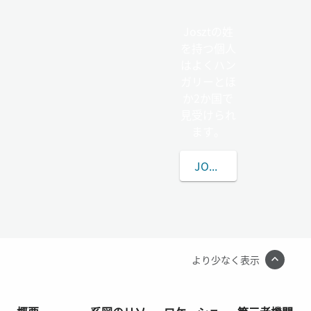
Josztの姓
を持つ個人
はよくハン
ガリーとほ
か2か国で
見受けられ
ます。
JOSZTの姓について
より少なく表示