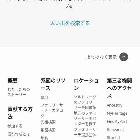
い。
思い出を検索する
より少なく表示
概要
系図のリソ
ロケーショ
第三者機関
ース
ン
へのアクセ
わたしたちの
ス
ストーリー
ソルトレーク
墓地
のファミリー
ファミリーサ
Ancestry
サーチ図書館
貢献する方
ーチ・カタロ
地元のファミ
MyHeritage
法
グ
リーサーチセ
FindMyPast
先祖検索
ンターを探す
参加する
ファミリーサ
Geneanet
系図検索
索引作成とは
ーチ提携団体
Storied
地名