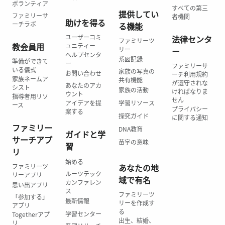
ボランティア
すべての第三
提供してい
ファミリーサ
者機関
助けを得る
ーチラボ
る機能
ユーザーコミ
法律センタ
ファミリーツ
教会員用
ュニティー
リー
ー
ヘルプセンタ
系図記録
準備ができて
ー
ファミリーサ
いる儀式
家族の写真の
お問い合わせ
ーチ利用規約
家族ネームア
共有機能
が遵守されな
あなたのアカ
シスト
家族の活動
ければなりま
ウント
指導者用リソ
せん
アイデアを提
学習リソース
ース
プライバシー
案する
探究ガイド
に関する通知
ファミリー
DNA教育
ガイドと学
サーチアプ
苗字の意味
習
リ
始める
ファミリーツ
あなたの地
ルーツテック
リーアプリ
域で有名
カンファレン
思い出アプリ
ス
ファミリーツ
「参加する」
最新情報
リーを作成す
アプリ
る
学習センター
Togetherアプ
出生、結婚、
リ