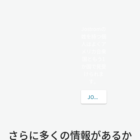
Jostromの
姓を持つ個
人はよくア
メリカ合衆
国ともう1
か国で見受
けられま
す。
JOSTROMの姓につい
さらに多くの情報があるか