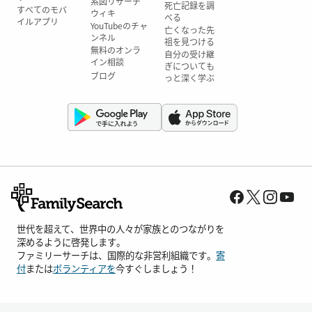
系図リサーチ
死亡記録を調
すべてのモバ
ウィキ
べる
イルアプリ
YouTubeのチャ
亡くなった先
ンネル
祖を見つける
無料のオンラ
自分の受け継
イン相談
ぎについても
ブログ
っと深く学ぶ
世代を超えて、世界中の人々が家族とのつながりを
深めるように啓発します。
ファミリーサーチは、国際的な非営利組織です。
寄
付
または
ボランティアを
今すぐしましょう！