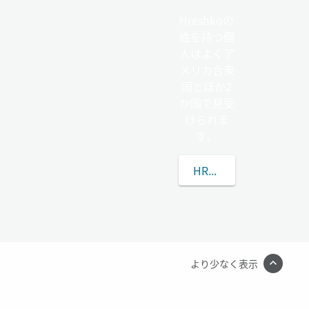
Hreshkoの
姓を持つ個
人はよくア
メリカ合衆
国とほか2
か国で見受
けられま
す。
HRESHKOの姓につい
より少なく表示