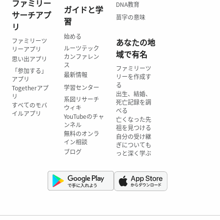
ファミリー
DNA教育
ガイドと学
サーチアプ
苗字の意味
習
リ
始める
ファミリーツ
あなたの地
ルーツテック
リーアプリ
域で有名
カンファレン
思い出アプリ
ス
ファミリーツ
「参加する」
最新情報
リーを作成す
アプリ
る
学習センター
Togetherアプ
出生、結婚、
リ
系図リサーチ
死亡記録を調
すべてのモバ
ウィキ
べる
イルアプリ
YouTubeのチャ
亡くなった先
ンネル
祖を見つける
無料のオンラ
自分の受け継
イン相談
ぎについても
ブログ
っと深く学ぶ