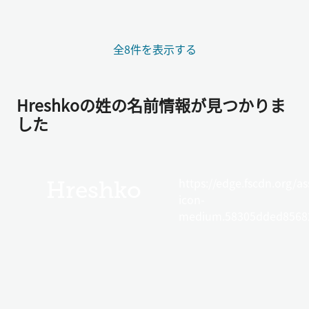
全8件を表示する
Hreshkoの姓の名前情報が見つかりま
した
https://edge.fscdn.org/as
Hreshko
icon-
medium.58305dded85682