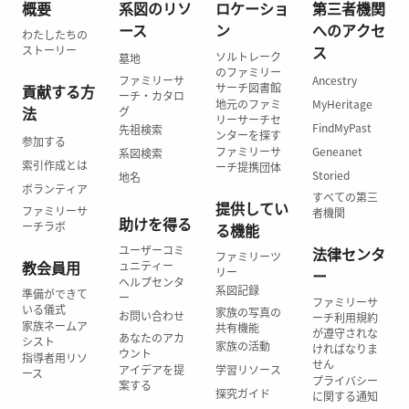
概要
系図のリソ
ロケーショ
第三者機関
ース
ン
へのアクセ
わたしたちの
ス
ストーリー
ソルトレーク
墓地
のファミリー
ファミリーサ
Ancestry
サーチ図書館
貢献する方
ーチ・カタロ
地元のファミ
MyHeritage
法
グ
リーサーチセ
FindMyPast
先祖検索
ンターを探す
参加する
ファミリーサ
Geneanet
系図検索
索引作成とは
ーチ提携団体
Storied
地名
ボランティア
すべての第三
提供してい
ファミリーサ
者機関
助けを得る
ーチラボ
る機能
ユーザーコミ
法律センタ
ファミリーツ
教会員用
ュニティー
リー
ー
ヘルプセンタ
系図記録
準備ができて
ー
ファミリーサ
いる儀式
家族の写真の
お問い合わせ
ーチ利用規約
家族ネームア
共有機能
が遵守されな
あなたのアカ
シスト
家族の活動
ければなりま
ウント
指導者用リソ
せん
アイデアを提
学習リソース
ース
プライバシー
案する
探究ガイド
に関する通知