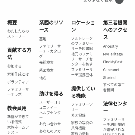
概要
系図のリソ
ロケーショ
第三者機関
ース
ン
へのアクセ
わたしたちの
ス
ストーリー
ソルトレーク
墓地
のファミリー
ファミリーサ
Ancestry
サーチ図書館
貢献する方
ーチ・カタロ
地元のファミ
MyHeritage
法
グ
リーサーチセ
FindMyPast
先祖検索
ンターを探す
参加する
ファミリーサ
Geneanet
系図検索
索引作成とは
ーチ提携団体
Storied
地名
ボランティア
すべての第三
提供してい
ファミリーサ
者機関
助けを得る
ーチラボ
る機能
ユーザーコミ
法律センタ
ファミリーツ
教会員用
ュニティー
リー
ー
ヘルプセンタ
系図記録
準備ができて
ー
ファミリーサ
いる儀式
家族の写真の
お問い合わせ
ーチ利用規約
家族ネームア
共有機能
が遵守されな
あなたのアカ
シスト
家族の活動
ければなりま