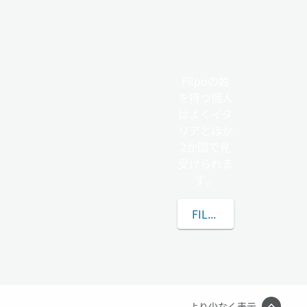
Filpoの姓
を持つ個人
はよくイタ
リアとほか
2か国で見
受けられま
す。
FILPOの姓についてさ
より少なく表示