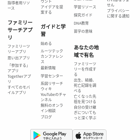
ウント
指導者用リソ
せん
アイデアを提
学習リソース
ース
プライバシー
案する
探究ガイド
に関する通知
ファミリー
DNA教育
ガイドと学
サーチアプ
苗字の意味
習
リ
始める
ファミリーツ
あなたの地
ルーツテック
リーアプリ
域で有名
カンファレン
思い出アプリ
ス
ファミリーツ
「参加する」
最新情報
リーを作成す
アプリ
る
学習センター
Togetherアプ
出生、結婚、
リ
系図リサーチ
死亡記録を調
すべてのモバ
ウィキ
べる
イルアプリ
YouTubeのチャ
亡くなった先
ンネル
祖を見つける
無料のオンラ
自分の受け継
イン相談
ぎについても
ブログ
っと深く学ぶ