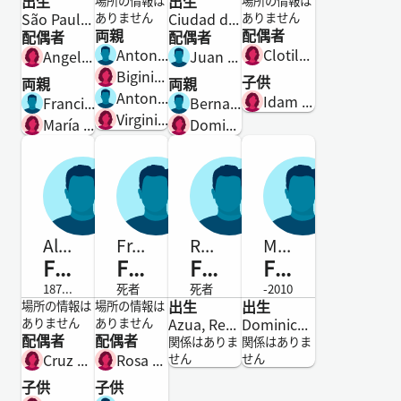
出生
出生
男性
女性
女性
男性
場所の情報は
場所の情報は
São Paulo, São Paulo, Brasil
Ciudad de Buenos Aires, Argentina
ありません
ありません
両親
配偶者
配偶者
配偶者
Antonio Ferpo
Clotilde Costa
Angela Conte
Juan Lapirat
Biginia Beltran
子供
両親
両親
Antonio Firppo
Idam Margheritam Filpo
Francisco Filpo Moyano
Bernardo Filpo
Virginia Beltrami
María del Pilar Beltrán Altea
Dominga Palmero
Alvaro Tomás
Francisco
Ramon
Manuel De Ovín
Filpo
Filpo
Filpo
Filpo
1871-死者
死者
死者
-2010
出生
出生
男性
男性
男性
男性
場所の情報は
場所の情報は
Azua, República Dominicana
Dominican Republic
ありません
ありません
配偶者
配偶者
関係はありま
関係はありま
Cruz Altagracia Mendoza Agesta
Rosa Escala
せん
せん
子供
子供