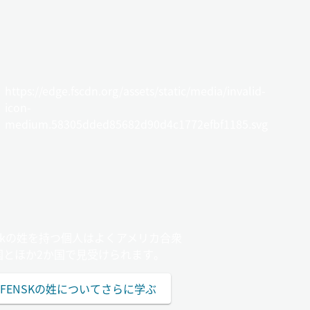
https://edge.fscdn.org/assets/static/media/invalid-
icon-
medium.58305dded85682d90d4c1772efbf1185.svg
nskの姓を持つ個人はよくアメリカ合衆
国とほか2か国で見受けられます。
FENSKの姓についてさらに学ぶ