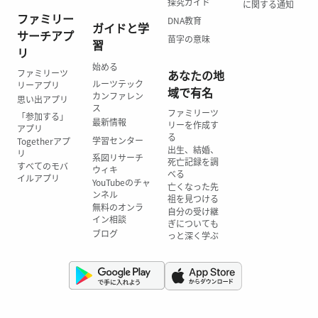
探究ガイド
に関する通知
ファミリー
DNA教育
ガイドと学
サーチアプ
苗字の意味
習
リ
始める
ファミリーツ
あなたの地
ルーツテック
リーアプリ
域で有名
カンファレン
思い出アプリ
ス
ファミリーツ
「参加する」
最新情報
リーを作成す
アプリ
る
学習センター
Togetherアプ
出生、結婚、
リ
系図リサーチ
死亡記録を調
すべてのモバ
ウィキ
べる
イルアプリ
YouTubeのチャ
亡くなった先
ンネル
祖を見つける
無料のオンラ
自分の受け継
イン相談
ぎについても
ブログ
っと深く学ぶ