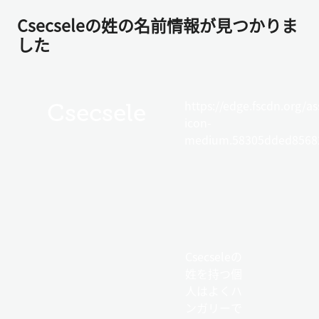
Csecseleの姓の名前情報が見つかりま
した
https://edge.fscdn.org/as
Csecsele
icon-
medium.58305dded85682
Csecseleの
姓を持つ個
人はよくハ
ンガリーで