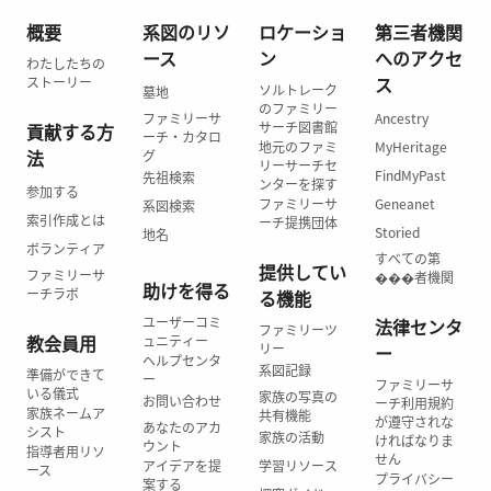
概要
系図のリソ
ロケーショ
第三者機関
ース
ン
へのアクセ
わたしたちの
ス
ストーリー
ソルトレーク
墓地
のファミリー
ファミリーサ
Ancestry
サーチ図書館
貢献する方
ーチ・カタロ
地元のファミ
MyHeritage
法
グ
リーサーチセ
FindMyPast
先祖検索
ンターを探す
参加する
ファミリーサ
Geneanet
系図検索
索引作成とは
ーチ提携団体
Storied
地名
ボランティア
すべての第
提供してい
ファミリーサ
���者機関
助けを得る
ーチラボ
る機能
ユーザーコミ
法律センタ
ファミリーツ
教会員用
ュニティー
リー
ー
ヘルプセンタ
系図記録
準備ができて
ー
ファミリーサ
いる儀式
家族の写真の
お問い合わせ
ーチ利用規約
家族ネームア
共有機能
が遵守されな
あなたのアカ
シスト
家族の活動
ければなりま
ウント
指導者用リソ
せん
アイデアを提
学習リソース
ース
プライバシー
案する