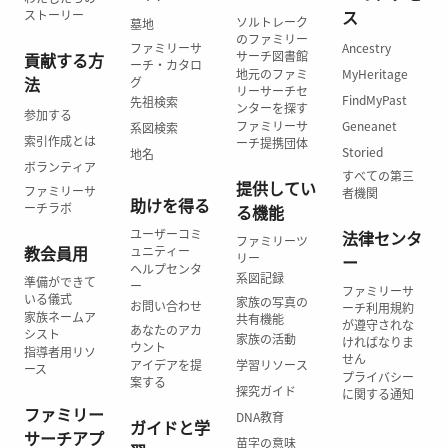
ス
ストーリー
ソルトレーク
墓地
のファミリー
ファミリーサ
Ancestry
サーチ図書館
貢献する方
ーチ・カタロ
地元のファミ
MyHeritage
法
グ
リーサーチセ
FindMyPast
先祖検索
ンターを探す
参加する
ファミリーサ
Geneanet
系図検索
索引作成とは
ーチ提携団体
Storied
地名
ボランティア
すべての第三
提供してい
ファミリーサ
者機関
助けを得る
ーチラボ
る機能
ユーザーコミ
法律センタ
ファミリーツ
教会員用
ュニティー
リー
ー
ヘルプセンタ
系図記録
準備ができて
ー
ファミリーサ
いる儀式
家族の写真の
お問い合わせ
ーチ利用規約
家族ネームア
共有機能
が遵守されな
あなたのアカ
シスト
家族の活動
ければなりま
ウント
指導者用リソ
せん
アイデアを提
学習リソース
ース
プライバシー
案する
探究ガイド
に関する通知
ファミリー
DNA教育
ガイドと学
サーチアプ
苗字の意味