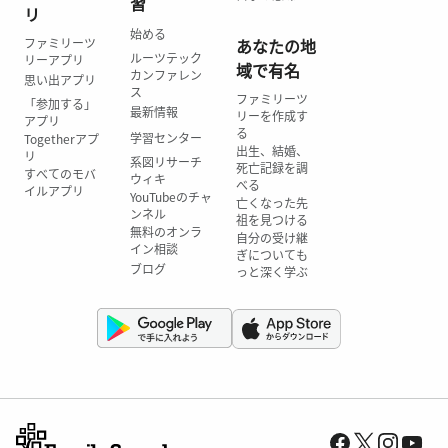
習
リ
始める
ファミリーツ
あなたの地
ルーツテック
リーアプリ
域で有名
カンファレン
思い出アプリ
ス
ファミリーツ
「参加する」
最新情報
リーを作成す
アプリ
る
学習センター
Togetherアプ
出生、結婚、
リ
系図リサーチ
死亡記録を調
すべてのモバ
ウィキ
べる
イルアプリ
YouTubeのチャ
亡くなった先
ンネル
祖を見つける
無料のオンラ
自分の受け継
イン相談
ぎについても
ブログ
っと深く学ぶ