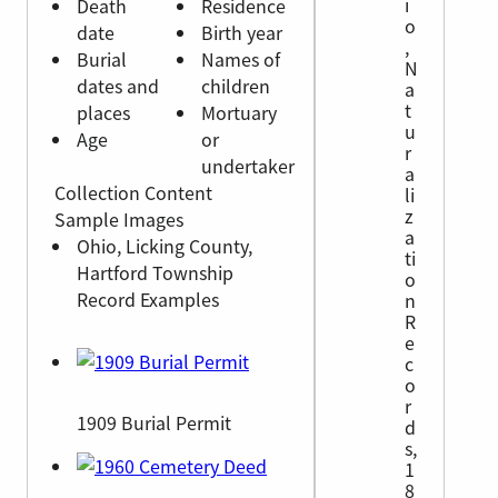
i
Death
Residence
o
date
Birth year
,
Burial
Names of
N
dates and
children
a
t
places
Mortuary
u
Age
or
r
undertaker
a
Collection Content
li
z
Sample Images
a
Ohio, Licking County,
ti
Hartford Township
o
Record Examples
n
R
e
c
o
r
1909 Burial Permit
d
s,
1
8