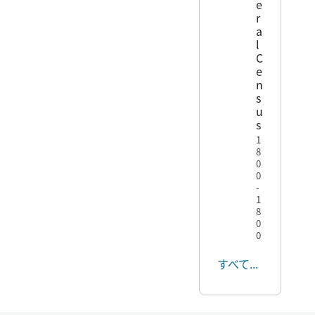
e
r
a
l
C
e
n
s
u
s
1
8
0
0
-
1
8
0
0
すべて表示する