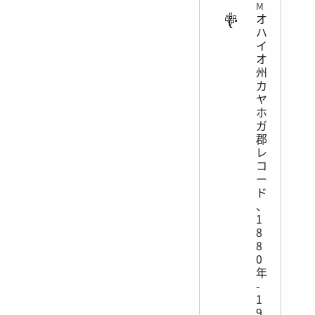
MISCELLANEOUS
オ
ハ
イ
オ
州
カ
ヤ
ホ
ガ
郡
レ
コ
ー
ド
、
1
8
8
0
年
-
1
9