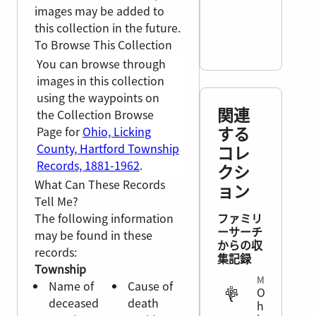
images may be added to
this collection in the future.
To Browse This Collection
You can browse through
images in this collection
using the waypoints on
関連
the Collection Browse
する
Page for
Ohio, Licking
County, Hartford Township
コレ
Records, 1881-1962
.
クシ
What Can These Records
ョン
Tell Me?
The following information
ファミリ
ーサーチ
may be found in these
からの収
records:
集記録
Township
MIGRATION
Name of
Cause of
O
deceased
death
h