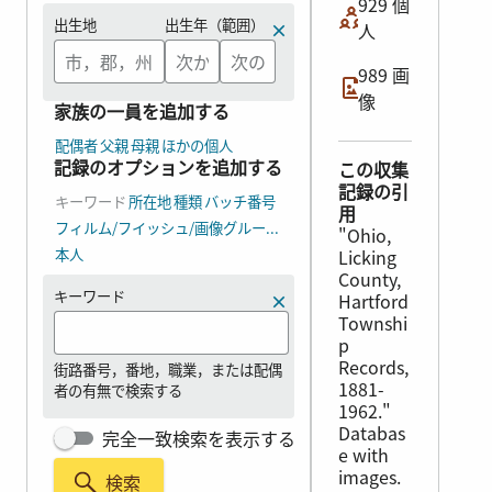
929 個
出生地
出生年（範囲）
人
989 画
像
家族の一員を追加する
配偶者
父親
母親
ほかの個人
記録のオプションを追加する
この収集
記録の引
キーワード
所在地
種類
バッチ番号
用
フィルム/フイッシュ/画像グループ番号（DGS）
"Ohio,
本人
Licking
County,
キーワード
Hartford
Townshi
p
Records,
街路番号，番地，職業，または配偶
1881-
者の有無で検索する
1962."
Databas
完全一致検索を表示する
e with
images.
検索