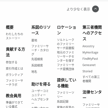
より少なく表示
概要
系図のリソ
ロケーショ
第三者機関
ース
ン
へのアクセ
わたしたちの
ス
ストーリー
ソルトレーク
墓地
のファミリー
ファミリーサ
Ancestry
サーチ図書館
貢献する方
ーチ・カタロ
地元のファミ
MyHeritage
法
グ
リーサーチセ
FindMyPast
先祖検索
ンターを探す
参加する
ファミリーサ
Geneanet
系図検索
索引作成とは
ーチ提携団体
Storied
地名
ボランティア
すべての第三
提供してい
ファミリーサ
者機関
助けを得る
ーチラボ
る機能
ユーザーコミ
法律センタ
ファミリーツ
教会員用
ュニティー
リー
ー
ヘルプセンタ
系図記録
準備ができて
ー
ファミリーサ
いる儀式
家族の写真の