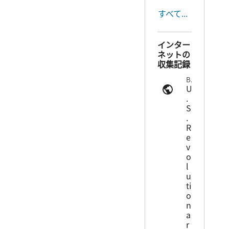
すべて表示する
インター
ネットの
収集記録
Bounty Records | ancestry.com
U
.
S
.
R
e
v
o
l
u
ti
o
n
a
r