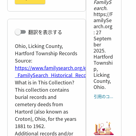
FamilyS
earch
.
https://F
amilySe
arch.org
翻訳を表示する
: 27
Septem
ber
Ohio, Licking County,
2025.
Hartford Township Records
Hartford
Source:
Townshi
https://www.familysearch.org/en/wiki/Ohio,_Lickin
p,
Licking
_FamilySearch_Historical_Records
County,
What is in This Collection?
Ohio.
This collection contains
burial records and
引用のコピー
cemetery deeds from
Hartord (also known as
Croton), Ohio, for the years
1881 to 1962.
Additional records and/or