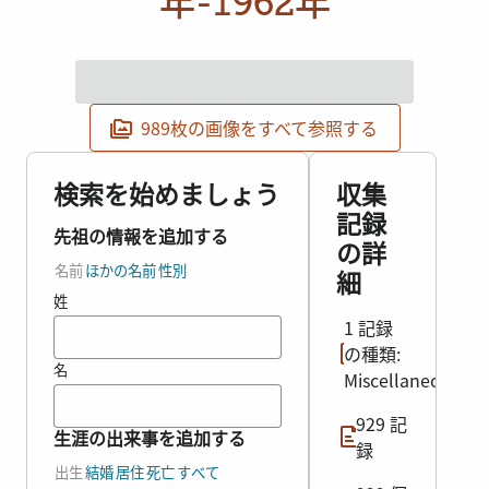
年-1962年
989枚の画像をすべて参照する
検索を始めましょう
収集
記録
先祖の情報を追加する
の詳
名前
ほかの名前
性別
細
姓
1 記録
の種類:
名
Miscellaneous
929 記
生涯の出来事を追加する
録
出生
結婚
居住
死亡
すべて