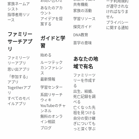
お問い合わせ
ーチ利用規約
家族ネームア
共有機能
が遵守されな
あなたのアカ
シスト
家族の活動
ければなりま
ウント
指導者用リソ
せん
アイデアを提
学習リソース
ース
プライバシー
案する
探究ガイド
に関する通知
ファミリー
DNA教育
ガイドと学
サーチアプ
苗字の意味
習
リ
始める
ファミリーツ
あなたの地
ルーツテック
リーアプリ
域で有名
カンファレン
思い出アプリ
ス
ファミリーツ
「参加する」
最新情報
リーを作成す
アプリ
る
学習センター
Togetherアプ
出生、結婚、
リ
系図リサーチ
死亡記録を調
すべてのモバ
ウィキ
べる
イルアプリ
YouTubeのチャ
亡くなった先
ンネル
祖を見つける
無料のオンラ
自分の受け継
イン相談
ぎについても
ブログ
っと深く学ぶ