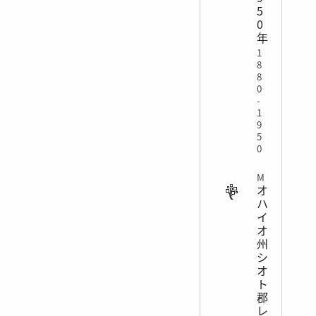
5
0
年
1
8
8
0
-
1
9
5
0
MISCELLANEOUS
オ
ハ
イ
オ
州
シ
オ
ト
郡
レ