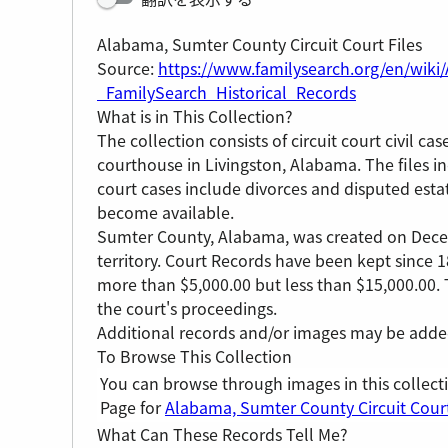
Alabama, Sumter County Circuit Court Files
Source:
https://www.familysearch.org/en/wiki
_FamilySearch_Historical_Records
What is in This Collection?
The collection consists of circuit court civil ca
courthouse in Livingston, Alabama. The files 
court cases include divorces and disputed estat
become available.
Sumter County, Alabama, was created on Dece
territory. Court Records have been kept since 18
more than $5,000.00 but less than $15,000.00.
the court's proceedings.
Additional records and/or images may be added 
To Browse This Collection
You can browse through images in this collect
Page for
Alabama, Sumter County Circuit Court
What Can These Records Tell Me?