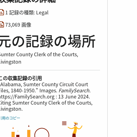
1 記録の種類: Legal
73,069 画像
元の記録の場所
Sumter County Clerk of the Courts,
Livingston
この収集記録の引用
"Alabama, Sumter County Circuit Court
Files, 1840-1950." Images.
FamilySearch
.
https://FamilySearch.org : 13 June 2024.
Citing Sumter County Clerk of the Courts,
Livingston.
引用のコピー