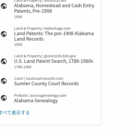
Land & Property | ancestry.com
Alabama, Homestead and Cash Entry
Patents, Pre-1908
1908
Land & Property | myheritage.com
Land Patents: The pre-1908 Alabama
Land Records
1908
Land & Property | glorecords.blm.gov
U.S. Land Patent Search, 1788-1960s
1788-1969
Court | localcourtrecords.com
Sumter County Court Records
Probate | accessgenealogy.com
Alabama Genealogy
すべて表示する