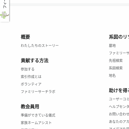
概要
系図のリ
わたしたちのストーリー
墓地
ファミリー
貢献する方法
先祖検索
系図検索
参加する
地名
索引作成とは
ボランティア
助けを得
ファミリーサーチラボ
ユーザーコ
教会員用
ヘルプセン
お問い合わ
準備ができている儀式
あなたのア
家族ネームアシスト
アイデアを