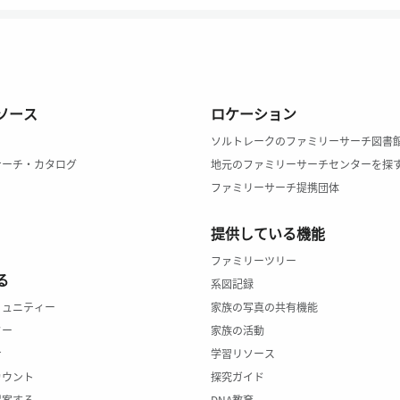
ソース
ロケーション
ソルトレークのファミリーサーチ図書
サーチ・カタログ
地元のファミリーサーチセンターを探
ファミリーサーチ提携団体
提供している機能
ファミリーツリー
る
系図記録
ミュニティー
家族の写真の共有機能
ター
家族の活動
せ
学習リソース
カウント
探究ガイド
提案する
DNA教育