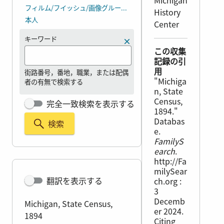
Michigan
フィルム/フイッシュ/画像グループ番号（DGS）
History
本人
Center
キーワード
この収集
記録の引
用
街路番号，番地，職業，または配偶
"Michiga
者の有無で検索する
n, State
Census,
完全一致検索を表示する
1894."
Databas
検索
e.
FamilyS
earch
.
http://Fa
milySear
翻訳を表示する
ch.org :
3
Decemb
Michigan, State Census,
er 2024.
1894
Citing