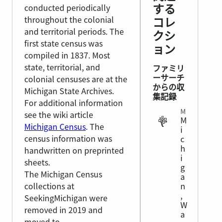
する
conducted periodically
throughout the colonial
コレ
and territorial periods. The
クシ
first state census was
ョン
compiled in 1837. Most
state, territorial, and
ファミリ
ーサーチ
colonial censuses are at the
からの収
Michigan State Archives.
集記録
For additional information
MIGRATION
see the wiki article
M
Michigan Census
. The
i
census information was
c
h
handwritten on preprinted
i
sheets.
g
The Michigan Census
a
collections at
n
,
SeekingMichigan were
W
removed in 2019 and
a
moved to