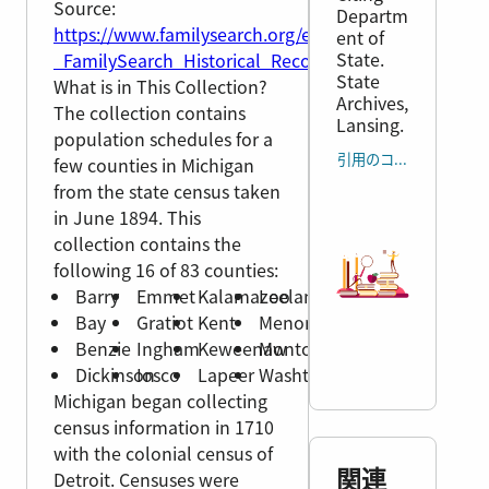
Source:
Departm
https://www.familysearch.org/en/wiki/Michigan,_Sta
ent of
State.
_FamilySearch_Historical_Records
State
What is in This Collection?
Archives,
The collection contains
Lansing.
population schedules for a
引用のコピー
few counties in Michigan
from the state census taken
in June 1894. This
collection contains the
following 16 of 83 counties:
Barry
Emmet
Kalamazoo
Leelanau
Bay
Gratiot
Kent
Menominee
Benzie
Ingham
Keweenaw
Montcalm
Dickinson
Iosco
Lapeer
Washtenaw
Michigan began collecting
census information in 1710
with the colonial census of
関連
Detroit. Censuses were