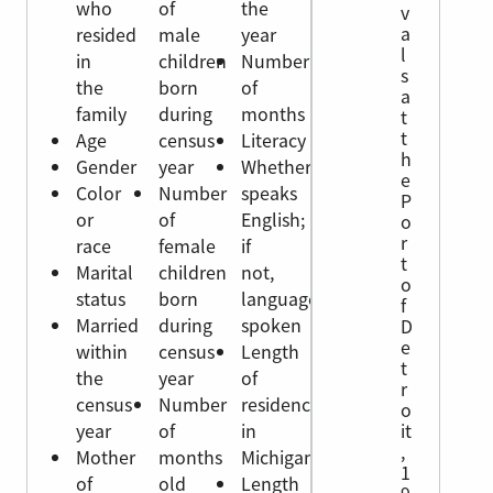
who
of
the
v
a
resided
male
year
l
in
children
Number
s
the
born
of
a
family
during
months
t
t
Age
census
Literacy
h
Gender
year
Whether
e
Color
Number
speaks
P
or
of
English;
o
r
race
female
if
t
Marital
children
not,
o
status
born
language
f
Married
during
spoken
D
e
within
census
Length
t
the
year
of
r
census
Number
residence
o
year
of
in
it
,
Mother
months
Michigan
1
of
old
Length