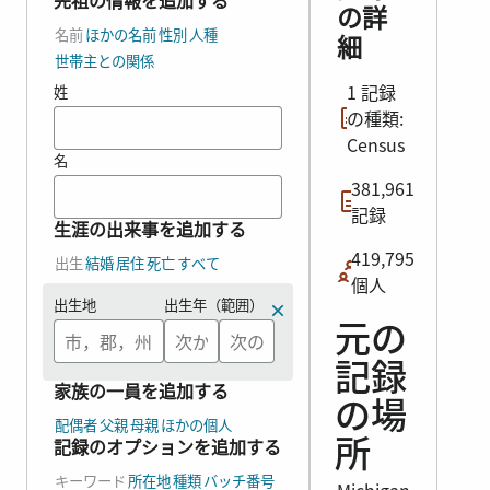
先祖の情報を追加する
の詳
名前
ほかの名前
性別
人種
細
世帯主との関係
1 記録
姓
の種類:
Census
名
381,961
記録
生涯の出来事を追加する
419,795
出生
結婚
居住
死亡
すべて
個人
出生地
出生年（範囲）
元の
記録
家族の一員を追加する
の場
配偶者
父親
母親
ほかの個人
記録のオプションを追加する
所
キーワード
所在地
種類
バッチ番号