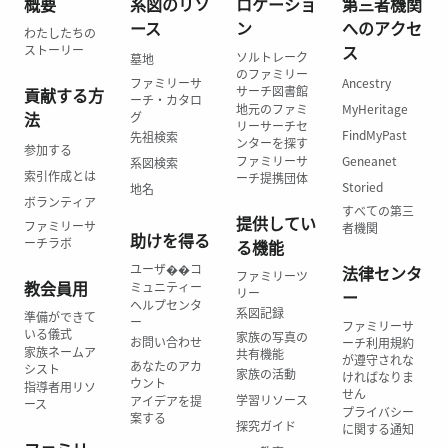
概要
系図のリソ
ロケーショ
第三者機関
ース
ン
へのアクセ
わたしたちの
ス
ストーリー
ソルトレーク
墓地
のファミリー
ファミリーサ
Ancestry
サーチ図書館
貢献する方
ーチ・カタロ
地元のファミ
MyHeritage
法
グ
リーサーチセ
FindMyPast
先祖検索
ンターを探す
参加する
ファミリーサ
Geneanet
系図検索
索引作成とは
ーチ提携団体
Storied
地名
ボランティア
すべての第三
提供してい
ファミリーサ
者機関
助けを得る
ーチラボ
る機能
ユーザ��コ
法律センタ
ファミリーツ
教会員用
ミュニティー
リー
ー
ヘルプセンタ
系図記録
準備ができて
ー
ファミリーサ
いる儀式
家族の写真の
お問い合わせ
ーチ利用規約
家族ネームア
共有機能
が遵守されな
あなたのアカ
シスト
家族の活動
ければなりま
ウント
指導者用リソ
せん
学習リソース
アイデアを提
ース
プライバシー
案する
探究ガイド
に関する通知