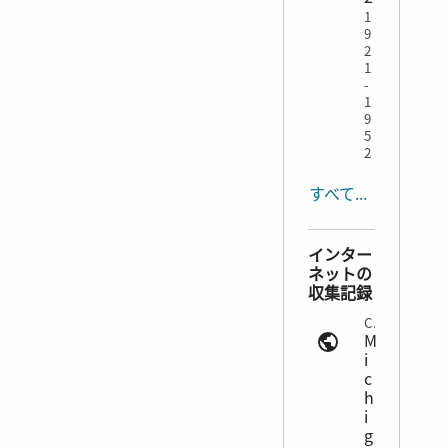
1
9
2
1
-
1
9
5
2
すべて表示する
インター
ネットの
収集記録
Census | ancestry.com
M
i
c
h
i
g