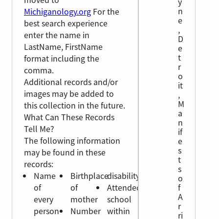
y
n
Michiganology.org
For the
e
best search experience
,
enter the name in
D
LastName, FirstName
e
t
format including the
r
comma.
o
Additional records and/or
it
images may be added to
,
M
this collection in the future.
a
What Can These Records
n
Tell Me?
if
The following information
e
s
may be found in these
t
records:
s
Name
Birthplace
disability
o
of
of
Attended
f
A
every
mother
school
r
person
Number
within
ri