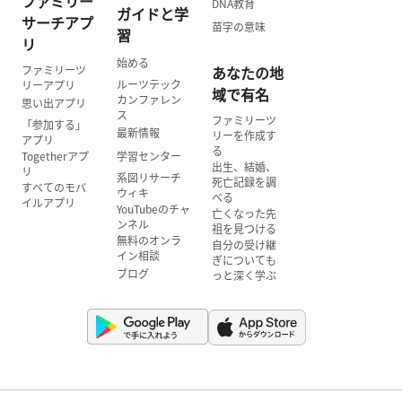
ファミリー
DNA教育
ガイドと学
サーチアプ
苗字の意味
習
リ
始める
ファミリーツ
あなたの地
ルーツテック
リーアプリ
域で有名
カンファレン
思い出アプリ
ス
ファミリーツ
「参加する」
最新情報
リーを作成す
アプリ
る
Togetherアプ
学習センター
出生、結婚、
リ
系図リサーチ
死亡記録を調
すべてのモバ
ウィキ
べる
イルアプリ
YouTubeのチャ
亡くなった先
ンネル
祖を見つける
無料のオンラ
自分の受け継
イン相談
ぎについても
ブログ
っと深く学ぶ