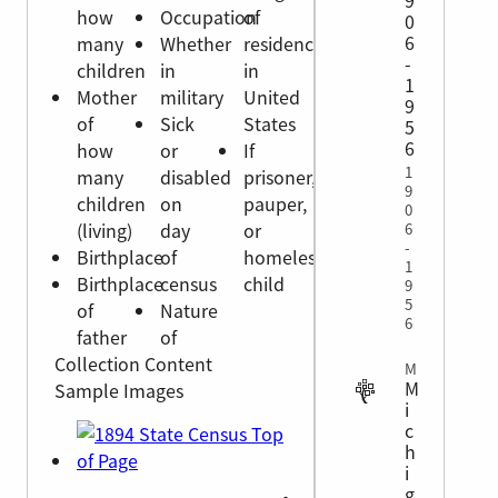
9
how
Occupation
of
0
6
many
Whether
residence
-
children
in
in
1
Mother
military
United
9
of
Sick
States
5
6
how
or
If
1
many
disabled
prisoner,
9
children
on
pauper,
0
(living)
day
or
6
-
Birthplace
of
homeless
1
Birthplace
census
child
9
5
of
Nature
6
father
of
Collection Content
MILITARY
M
Sample Images
i
c
h
i
g