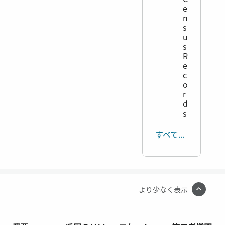
e
n
s
u
s
R
e
c
o
r
d
s
すべて表示する
より少なく表示