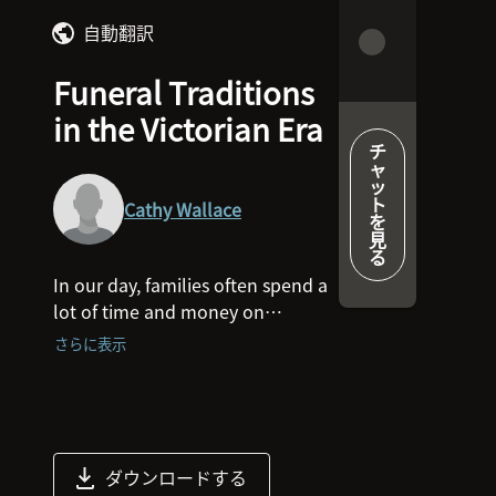
自動翻訳
Funeral Traditions
in the Victorian Era
チ
ャ
ッ
ト
Cathy Wallace
を
見
る
In our day, families often spend a
lot of time and money on
weddings but for our Victorian Era
さらに表示
ancestors, social prestige was all
about hosting an elaborate
funeral.
At the beginning of this session,
ダウンロードする