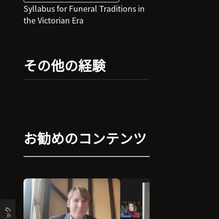
you will receive a Victorian-style
Syllabus for Funeral Traditions in
“funeral invitation”. During the
the Victorian Era
presentation, your identity will be
revealed, and you will represent a
family member, undertaker,
florist, “sin eater”, grave robber, or
その他の経験
someone else.
Along the way, you will learn
everything from mourning
customs to mourning clothes and
traditions to superstitions!
お勧めのコンテンツ
Discover how families prepared
their homes for a funeral, the food
they ate when someone died, and
even why ostrich feathers were
important. You will come away
from this class knowing more
about the way your ancestors