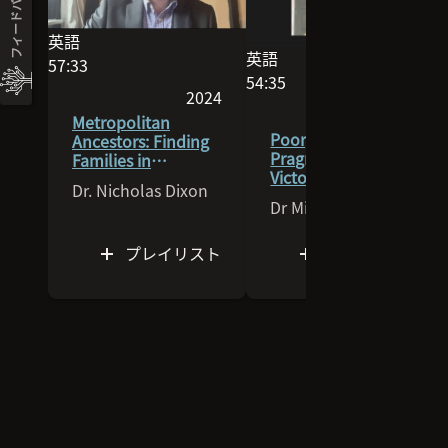
フィードバック
lived . . . and died.
英語
英語
このセッションの言語は英語です
57:33
このセッションの言語は英
54:35
ビデオの長さは57:33分です
2024
ビデオの長さは54:35分です
2026
セッションは2024に公開されました
Metropolitan
セッショ
Poor, Pauper, or
Ancestors: Finding
Pragmatic?
Families in
Victorian Burial and
Georgian and
Dr. Nicholas Dixon
Identity
Victorian London
Dr Michala Hulme
プレイリスト
プレイリスト