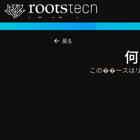
戻る
何
この��ースは