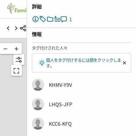
詳細
ファミリーツリー
検索
思い出
1
WESTOVER FAMILY REGISTER
情報
タグ付けされた人々
個人をタグ付けするには顔をクリックしま
す。
KHMV-Y9V
LHQS-JFP
KCC6-KFQ