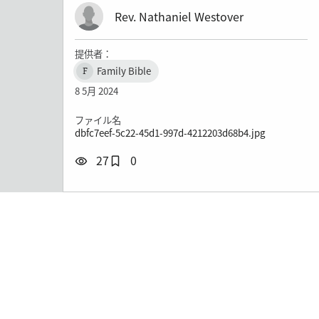
Rev. Nathaniel Westover
提供者：
Family Bible
F
8 5月 2024
ファイル名
dbfc7eef-5c22-45d1-997d-4212203d68b4.jpg
27
0