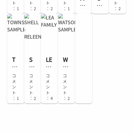
ト
ト
ト
ト
ト
O
O
r
S
LY
W
G
： 1
： 2
： 2
： 1
： 2
U
UL
M
O
RE
M
RA
R
D
e
N
GI
E
M
NI
FA
C
/
ST
M
N
MI
O
B
ER
O
G
LY
RS
R
RI
JE
O
O
AL
W
N
W
T
S
LE
W
EL
SA
N
O
H
A
AT
RY
M
FA
W
EL
FA
S
コ
コ
コ
コ
-
PL
MI
N
L -
MI
O
メ
メ
メ
メ
H
ER
LY
SE
ン
RE
ン
LY
ン
N
ン
AL
RE
ト
ト
ト
ト
N
LE
SA
E
GI
： 1
： 2
： 4
： 2
D
E
M
ST
SA
N
PL
ER
M
ER
PL
ER