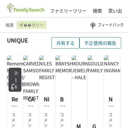
ファミリーツリー
検索
思い出
概要
ギ��ラリー
フィードバック
UNIQUE
共有する
不正使用の報告
0:
1
6
Re
CA
NI
B
N
m
RV
LE
RA
A
e
ED
S
YS
N
コ
コ
コ
コ
コ
m
SA
FA
H
CY
メ
メ
メ
メ
メ
M
G
be
ン
M
ン
MI
ン
A
ン
IN
ン