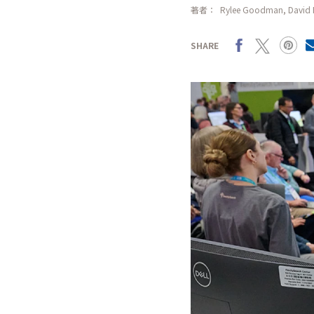
著者：
Rylee Goodman
,
David 
Facebook
X
Pinterest
SHARE