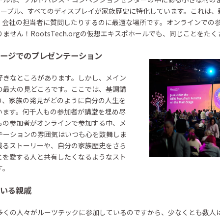
テーブル、すべてのディスプレイが家族歴史に特化しています。これは、
、会社の担当者に質問したりするのに最適な場所です。オンラインでの
せん！RootsTech.orgの仮想エキスポホールでも、同じことをた
ージでのプレゼンテーション
好きなところがあります。しかし、メイン
の最大の見どころです。ここでは、基調講
り、家族の発見がどのように自分の人生を
います。何千人もの参加者が講堂を埋め尽
もの参加者がオンラインで参加する中、メ
テーションの雰囲気はいつも心を鼓舞しま
残るストーリーや、自分の家族歴史をさら
とを愛する人と共有したくなるようなスト
す。
いる親戚
多くの人々がルーツテックに参加しているのですから、少なくとも数人