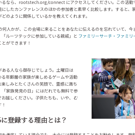
なら、rootstech.org/connect にアクセスしてください。この
能にしたカンファレンスのほかの参加者と素早く比較します。すると、
がどのように関係しているかを教えてくれます。
ちの何人かが、この会場に来ることをあなたに伝えるのを忘れていて、今
。「ルーツテックに参加している親戚」と
ファミリーサーチ・ファミリ
ことができます！
がある人なら御存じでしょう。土曜日は
ゆる年齢層の家族が楽しめるゲームや活動
な楽しみとたくさんの笑顔で、霊感に満ち
。「家族発見の日」にはだれでも無料で参
ぞお越しください。子供たちも、いや、
む
す！
26に登録する理由とは？
加を予定している場合でも、大会には登録することをお勧めします。登