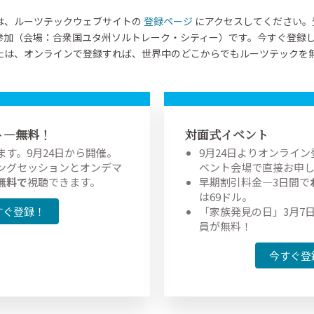
は、ルーツテックウェブサイトの
登録ページ
にアクセスしてください。
参加（会場：合衆国ユタ州ソルトレーク・シティー）です。今すぐ登録
たは、オンラインで登録すれば、世界中のどこからでもルーツテックを
ト―無料！
対面式イベント
す。9月24日から開催。
9月24日よりオンライ
ングセッションとオンデマ
ベント会場で直接お申
無料で
視聴できます。
早期割引料金―3日間で
は69ドル。
すぐ登録！
「家族発見の日」3月7
員が無料！
今すぐ登