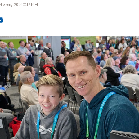
Nielsen
2026年1月6日
MailText