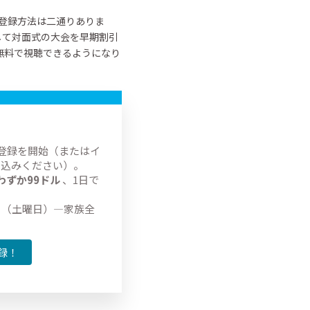
登録方法は二通りありま
して対面式の大会を早期割引
無料で視聴できるようになり
ン登録を開始（またはイ
し込みください）。
わずか99ドル
、1日で
日（土曜日）―家族全
録！