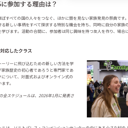
26に参加する理由は？
ぼすべての国の人々をつなぐ、ほかに類を見ない家族発見の祭典です。3
ける新しい事柄をすべて探求する特別な機会を持ち、同時に自分の家族
を学びます。活動の合間に、参加者は同じ興味を持つ友人を作り、場合
対応したクラス
トーリーに飛び込むための新しい方法を学
が家族歴史の初心者であろうと専門家であ
クについて、対面式およびオンライン式の
います。
の全スケジュールは、2026年1月に発表さ
ールは、ソルトパレス・コンベンションセンターの中にある小さな村の