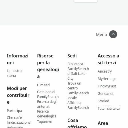
Meno
Informazi
Risorse
Sedi
Accesso a
oni
per la
siti terzi
Biblioteca
genealogi
FamilySearch
La nostra
Ancestry
di Salt Lake
storia
a
City
MyHeritage
Trova un
Cimiteri
FindMyPast
Modi per
centro
Catalogo di
FamilySearch
Geneanet
contribuir
FamilySearch
locale
Storied
e
Ricerca degli
Affiliati a
antenati
FamilySearch
Tutti i siti terzi
Partecipa
Ricerca
genealogica
Che cos’è
Cosa
Toponimi
l’indicizzazione
Area
offriamo
Volontario