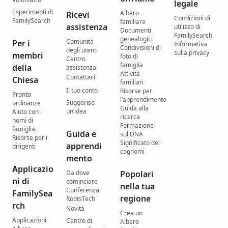
legale
Esperimenti di
Albero
Ricevi
Condizioni di
FamilySearch
familiare
assistenza
utilizzo di
Documenti
FamilySearch
genealogici
Comunità
Per i
Informativa
Condivisioni di
degli utenti
sulla privacy
membri
foto di
Centro
famiglia
della
assistenza
Attività
Contattaci
Chiesa
familiari
Il tuo conto
Risorse per
Pronto
l’apprendimento
Suggerisci
ordinanze
Guida alla
un’idea
Aiuto con i
ricerca
nomi di
Formazione
famiglia
Guida e
sul DNA
Risorse per i
Significato dei
apprendi
dirigenti
cognomi
mento
Applicazio
Da dove
Popolari
ni di
cominciare
nella tua
Conferenza
FamilySea
regione
RootsTech
rch
Novità
Crea un
Applicazioni
Centro di
Albero