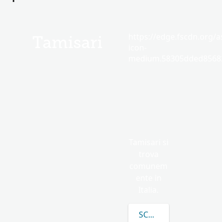
https://edge.fscdn.org/as
Tamisari
icon-
medium.58305dded85682
Tamisari si
trova
comunem
ente in
Italia.
SCOPRI DI PIÙ SU TAM