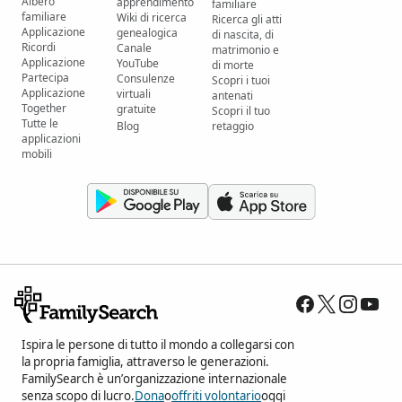
Albero
apprendimento
familiare
familiare
Wiki di ricerca
Ricerca gli atti
Applicazione
genealogica
di nascita, di
Ricordi
Canale
matrimonio e
Applicazione
YouTube
di morte
Partecipa
Consulenze
Scopri i tuoi
Applicazione
virtuali
antenati
Together
gratuite
Scopri il tuo
Tutte le
Blog
retaggio
applicazioni
mobili
Ispira le persone di tutto il mondo a collegarsi con
la propria famiglia, attraverso le generazioni.
FamilySearch è un’organizzazione internazionale
senza scopo di lucro.
Dona
o
offriti volontario
oggi