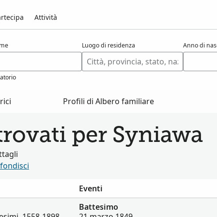
rtecipa
Attività
ome
Luogo di residenza
Anno di nas
atorio
ici
Profili di Albero familiare
trovati per Syniawa
tagli
fondisci
Eventi
Battesimo
esimi, 1558-1898
21 marzo 1849