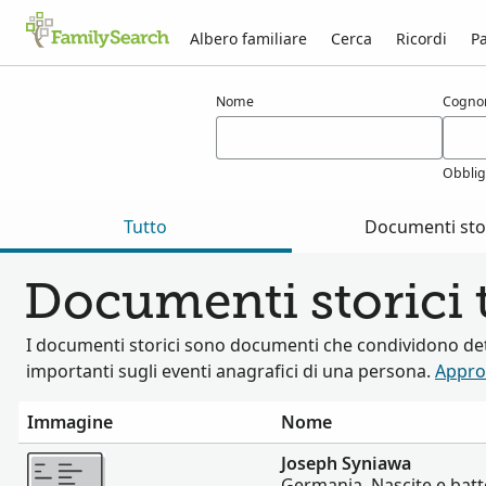
Albero familiare
Cerca
Ricordi
Pa
Risultati per syniawa
Nome
Cogn
Obblig
Tutto
Documenti stor
Documenti storici 
I documenti storici sono documenti che condividono det
importanti sugli eventi anagrafici di una persona.
Appro
Immagine
Nome
Altro
Joseph Syniawa
Germania, Nascite e batt