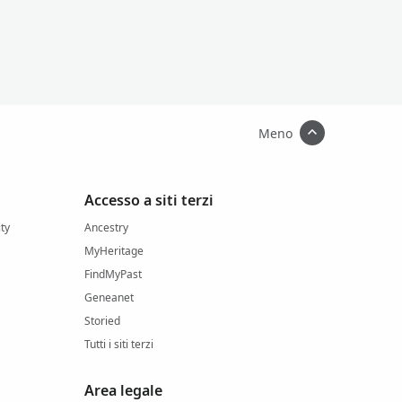
Meno
Accesso a siti terzi
ity
Ancestry
MyHeritage
FindMyPast
Geneanet
Storied
Tutti i siti terzi
Area legale