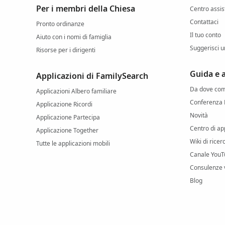
Per i membri della Chiesa
Centro assi
Contattaci
Pronto ordinanze
Il tuo conto
Aiuto con i nomi di famiglia
Suggerisci u
Risorse per i dirigenti
Guida e
Applicazioni di FamilySearch
Da dove com
Applicazioni Albero familiare
Conferenza 
Applicazione Ricordi
Novità
Applicazione Partecipa
Centro di a
Applicazione Together
Wiki di rice
Tutte le applicazioni mobili
Canale YouT
Consulenze v
Blog