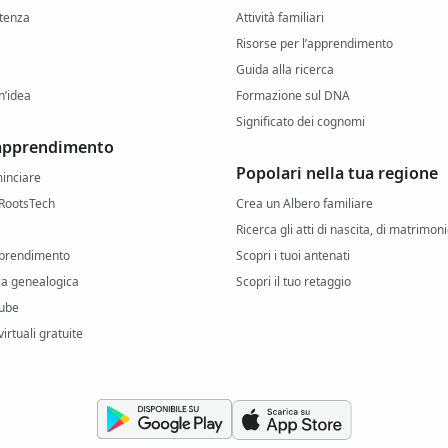
stenza
Attività familiari
Risorse per l’apprendimento
Guida alla ricerca
n’idea
Formazione sul DNA
Significato dei cognomi
 apprendimento
Popolari nella tua regione
inciare
RootsTech
Crea un Albero familiare
Ricerca gli atti di nascita, di matrimon
pprendimento
Scopri i tuoi antenati
rca genealogica
Scopri il tuo retaggio
ube
irtuali gratuite