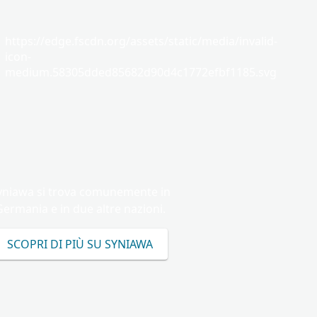
https://edge.fscdn.org/assets/static/media/invalid-
icon-
medium.58305dded85682d90d4c1772efbf1185.svg
yniawa si trova comunemente in
Germania e in due altre nazioni.
SCOPRI DI PIÙ SU SYNIAWA