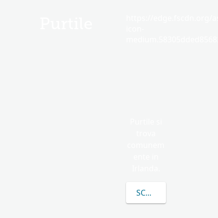
https://edge.fscdn.org/as
Purtile
icon-
medium.58305dded85682
Purtile si
trova
comunem
ente in
Irlanda.
SCOPRI DI PIÙ SU PUR