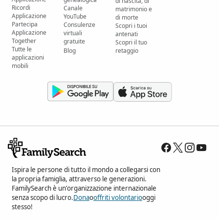
di nascita, di
Ricordi
Canale
matrimonio e
Applicazione
YouTube
di morte
Partecipa
Consulenze
Scopri i tuoi
Applicazione
virtuali
antenati
Together
gratuite
Scopri il tuo
Tutte le
Blog
retaggio
applicazioni
mobili
Ispira le persone di tutto il mondo a collegarsi con
la propria famiglia, attraverso le generazioni.
FamilySearch è un’organizzazione internazionale
senza scopo di lucro.
Dona
o
offriti volontario
oggi
stesso!