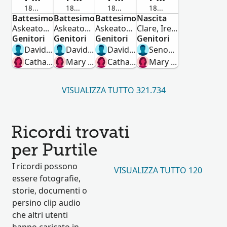
1831-Deceduto/a
1834-Deceduto/a
1839-Deceduto/a
1879-Deceduto/a
Battesimo
Maschio
Battesimo
Maschio
Battesimo
Femmina
Nascita
Maschio
Askeaton,Limerick,Ireland
Askeaton,Limerick,Ireland
Askeaton,Limerick,Ireland
Clare, Ireland
Genitori
Genitori
Genitori
Genitori
David Purtill
David Purtile
David Purtill
Senon Purtile
Catharine Meehen
Mary Meehen
Catharine Meehen
Mary Purtile Purtile
VISUALIZZA TUTTO 321.734
Ricordi trovati
per Purtile
I ricordi possono
VISUALIZZA TUTTO 120
essere fotografie,
storie, documenti o
persino clip audio
che altri utenti