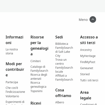
Meno
Informazi
Risorse
Sedi
Accesso a
oni
per la
siti terzi
Biblioteca
genealogi
FamilySearch
La nostra
Ancestry
di Salt Lake
storia
a
City
MyHeritage
Trova un
Cimiteri
FindMyPast
Modi per
centro
Catalogo di
FamilySearch
Geneanet
contribuir
FamilySearch
locale
Storied
e
Ricerca degli
Affiliati a
antenati
FamilySearch
Tutti i siti terzi
Partecipa
Ricerca
genealogica
Che cos’è
Cosa
Toponimi
l’indicizzazione
Area
offriamo
Volontario
legale
Esperimenti di
Albero
Ricevi
Condizioni di