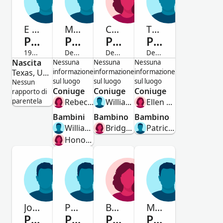
E Benet
Michael
Catharine
Thomas
Purtile
Purtile
Purtile
Purtile
1919-Deceduto/a
Deceduto/a
Deceduto/a
Deceduto/a
Nascita
Maschio
Maschio
Femmina
Maschio
Nessuna
Nessuna
Nessuna
Texas, United States
informazione
informazione
informazione
sul luogo
sul luogo
sul luogo
Nessun
Coniuge
Coniuge
Coniuge
rapporto di
parentela
Rebecca White
William Hammond
Ellen Mcnamara
Bambini
Bambino
Bambino
William Purtile
Bridget Hammond
Patrick Purtile
Honoria Purtile
John
Patrick
Bridget
Maurice
Purtile
Purtile
Purtile
Purtile