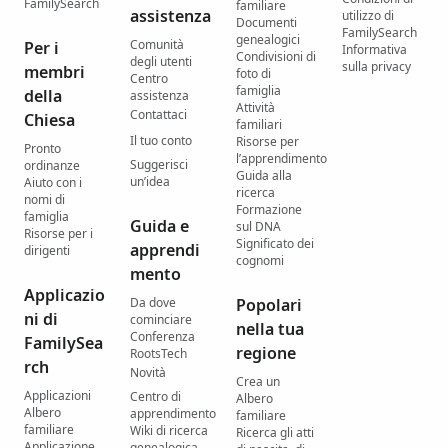
FamilySearch
familiare
assistenza
utilizzo di
Documenti
FamilySearch
genealogici
Comunità
Per i
Informativa
Condivisioni di
degli utenti
sulla privacy
membri
foto di
Centro
famiglia
della
assistenza
Attività
Contattaci
Chiesa
familiari
Il tuo conto
Risorse per
Pronto
l’apprendimento
Suggerisci
ordinanze
Guida alla
un’idea
Aiuto con i
ricerca
nomi di
Formazione
famiglia
Guida e
sul DNA
Risorse per i
Significato dei
apprendi
dirigenti
cognomi
mento
Applicazio
Da dove
Popolari
ni di
cominciare
nella tua
Conferenza
FamilySea
regione
RootsTech
rch
Novità
Crea un
Applicazioni
Centro di
Albero
Albero
apprendimento
familiare
familiare
Wiki di ricerca
Ricerca gli atti
Applicazione
genealogica