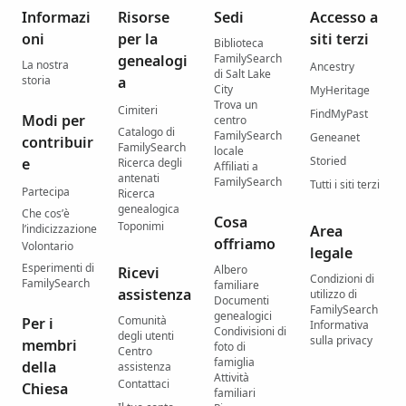
Informazi
Risorse
Sedi
Accesso a
oni
per la
siti terzi
Biblioteca
genealogi
FamilySearch
La nostra
Ancestry
di Salt Lake
storia
a
City
MyHeritage
Trova un
Cimiteri
FindMyPast
Modi per
centro
Catalogo di
FamilySearch
Geneanet
contribuir
FamilySearch
locale
Storied
e
Ricerca degli
Affiliati a
antenati
FamilySearch
Tutti i siti terzi
Partecipa
Ricerca
genealogica
Che cos’è
Cosa
Toponimi
l’indicizzazione
Area
offriamo
Volontario
legale
Esperimenti di
Albero
Ricevi
Condizioni di
FamilySearch
familiare
assistenza
utilizzo di
Documenti
FamilySearch
genealogici
Comunità
Per i
Informativa
Condivisioni di
degli utenti
sulla privacy
membri
foto di
Centro
famiglia
della
assistenza
Attività
Contattaci
Chiesa
familiari