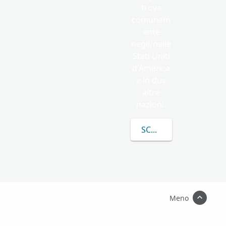
trova
comunem
ente
negli/nelle
Stati Uniti
d'America
e in due
altre
nazioni.
SCOPRI DI PIÙ SU OZ
Meno