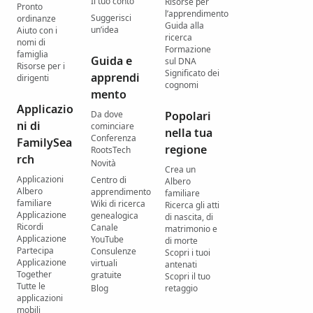
Il tuo conto
Risorse per
Pronto
l’apprendimento
Suggerisci
ordinanze
Guida alla
un’idea
Aiuto con i
ricerca
nomi di
Formazione
famiglia
Guida e
sul DNA
Risorse per i
Significato dei
apprendi
dirigenti
cognomi
mento
Applicazio
Da dove
Popolari
ni di
cominciare
nella tua
Conferenza
FamilySea
regione
RootsTech
rch
Novità
Crea un
Applicazioni
Centro di
Albero
Albero
apprendimento
familiare
familiare
Wiki di ricerca
Ricerca gli atti
Applicazione
genealogica
di nascita, di
Ricordi
Canale
matrimonio e
Applicazione
YouTube
di morte
Partecipa
Consulenze
Scopri i tuoi
Applicazione
virtuali
antenati
Together
gratuite
Scopri il tuo
Tutte le
Blog
retaggio
applicazioni
mobili