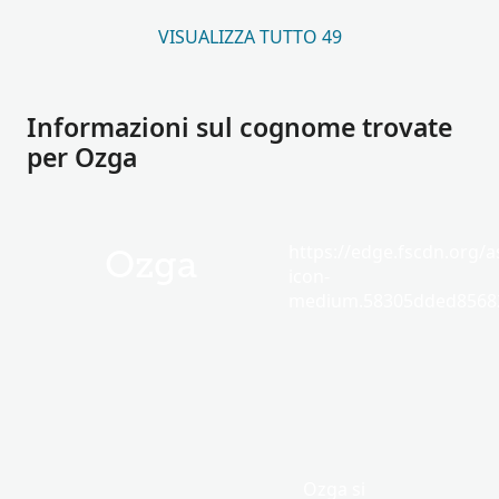
VISUALIZZA TUTTO 49
Informazioni sul cognome trovate
per Ozga
https://edge.fscdn.org/as
Ozga
icon-
medium.58305dded85682
Ozga si