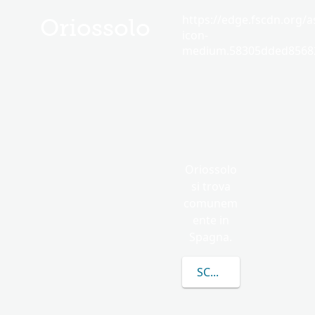
https://edge.fscdn.org/as
Oriossolo
icon-
medium.58305dded85682
Oriossolo
si trova
comunem
ente in
Spagna.
SCOPRI DI PIÙ SU O