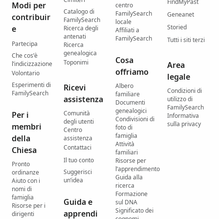
FindMyPast
Modi per
centro
Catalogo di
FamilySearch
Geneanet
contribuir
FamilySearch
locale
Storied
e
Ricerca degli
Affiliati a
antenati
FamilySearch
Tutti i siti terzi
Partecipa
Ricerca
genealogica
Che cos’è
Cosa
Toponimi
l’indicizzazione
Area
offriamo
Volontario
legale
Esperimenti di
Albero
Ricevi
Condizioni di
FamilySearch
familiare
assistenza
utilizzo di
Documenti
FamilySearch
genealogici
Comunità
Per i
Informativa
Condivisioni di
degli utenti
sulla privacy
membri
foto di
Centro
famiglia
della
assistenza
Attività
Contattaci
Chiesa
familiari
Il tuo conto
Risorse per
Pronto
l’apprendimento
Suggerisci
ordinanze
Guida alla
un’idea
Aiuto con i
ricerca
nomi di
Formazione
famiglia
Guida e
sul DNA
Risorse per i
Significato dei
apprendi
dirigenti
cognomi