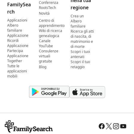
nella tua
Conferenza
FamilySea
regione
RootsTech
rch
Novità
Crea un
Applicazioni
Centro di
Albero
Albero
apprendimento
familiare
familiare
Wiki di ricerca
Ricerca gli atti
Applicazione
genealogica
di nascita, di
Ricordi
Canale
matrimonio e
Applicazione
YouTube
di morte
Partecipa
Consulenze
Scopri i tuoi
Applicazione
virtuali
antenati
Together
gratuite
Scopri il tuo
Tutte le
Blog
retaggio
applicazioni
mobili