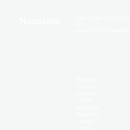
https://edge.fscdn.org/as
Nasareta
icon-
medium.58305dded85682
Nasareta
si trova
comunem
ente
negli/nelle
Filippine e
in due
altre