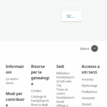
nazioni.
SCOPRI DI PIÙ SU NA
Meno
Informazi
Risorse
Sedi
Accesso a
oni
per la
siti terzi
Biblioteca
genealogi
FamilySearch
La nostra
Ancestry
di Salt Lake
storia
a
City
MyHeritage
Trova un
Cimiteri
FindMyPast
Modi per
centro
Catalogo di
FamilySearch
Geneanet
contribuir
FamilySearch
locale
Storied
e
Ricerca degli
Affiliati a