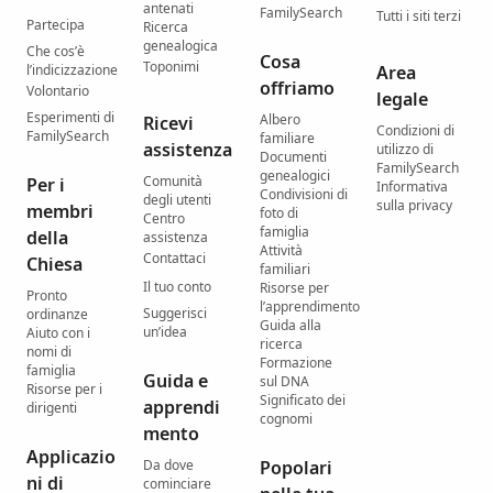
antenati
FamilySearch
Tutti i siti terzi
Partecipa
Ricerca
genealogica
Che cos’è
Cosa
Toponimi
l’indicizzazione
Area
offriamo
Volontario
legale
Esperimenti di
Albero
Ricevi
Condizioni di
FamilySearch
familiare
assistenza
utilizzo di
Documenti
FamilySearch
genealogici
Comunità
Per i
Informativa
Condivisioni di
degli utenti
sulla privacy
membri
foto di
Centro
famiglia
della
assistenza
Attività
Contattaci
Chiesa
familiari
Il tuo conto
Risorse per
Pronto
l’apprendimento
Suggerisci
ordinanze
Guida alla
un’idea
Aiuto con i
ricerca
nomi di
Formazione
famiglia
Guida e
sul DNA
Risorse per i
Significato dei
apprendi
dirigenti
cognomi
mento
Applicazio
Da dove
Popolari
ni di
cominciare