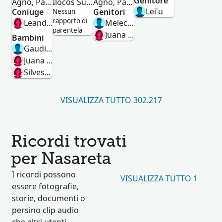
Genitore
Agno, Pangasinan, Philippines
Ilocos Sur, Philippines
Agno, Pangasinan, Philippines
Lei'u
Coniuge
Genitori
Nessun
rapporto di
Leandra Alcantara Batalla
Melecio Obalde Nazareta
parentela
Juana Necesito Doctor
Bambini
Gaudioso Batalla Nazareta
Juana Batalla Nazareta
Silvestra Batalla Nasareta
VISUALIZZA TUTTO 302.217
Ricordi trovati
per Nasareta
I ricordi possono
VISUALIZZA TUTTO 1
essere fotografie,
storie, documenti o
persino clip audio