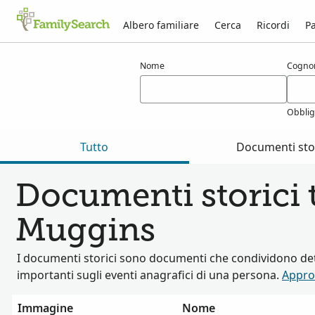
Albero familiare
Cerca
Ricordi
Pa
Risultati per muggins
Nome
Cogn
Obblig
Tutto
Documenti stor
Documenti storici t
Muggins
I documenti storici sono documenti che condividono det
importanti sugli eventi anagrafici di una persona.
Appro
Immagine
Nome