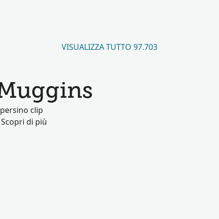
VISUALIZZA TUTTO 97.703
r Muggins
persino clip
 Scopri di più