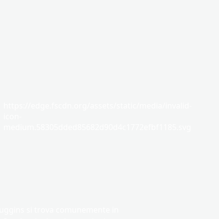
https://edge.fscdn.org/assets/static/media/invalid-
icon-
medium.58305dded85682d90d4c1772efbf1185.svg
ggins si trova comunemente in