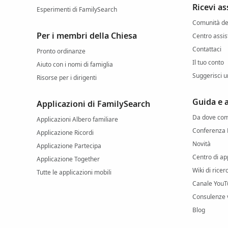
Ricevi as
Esperimenti di FamilySearch
Comunità deg
Per i membri della Chiesa
Centro assi
Contattaci
Pronto ordinanze
Il tuo conto
Aiuto con i nomi di famiglia
Suggerisci u
Risorse per i dirigenti
Guida e
Applicazioni di FamilySearch
Da dove com
Applicazioni Albero familiare
Conferenza 
Applicazione Ricordi
Novità
Applicazione Partecipa
Centro di a
Applicazione Together
Wiki di rice
Tutte le applicazioni mobili
Canale YouT
Consulenze v
Blog