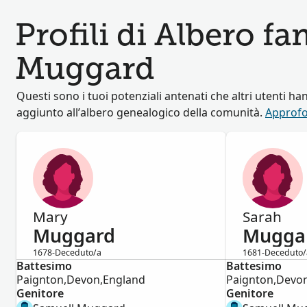
Profili di Albero fa
Muggard
Questi sono i tuoi potenziali antenati che altri utenti ha
aggiunto all’albero genealogico della comunità.
Approfo
Mary
Sarah
Muggard
Mugga
1678-Deceduto/a
1681-Deceduto/
Battesimo
Femmina
Battesimo
Femmina
Paignton,Devon,England
Paignton,Devo
Genitore
Genitore