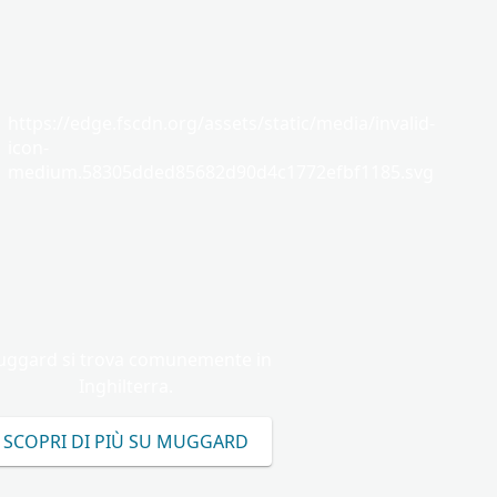
https://edge.fscdn.org/assets/static/media/invalid-
icon-
medium.58305dded85682d90d4c1772efbf1185.svg
ggard si trova comunemente in
Inghilterra.
SCOPRI DI PIÙ SU MUGGARD