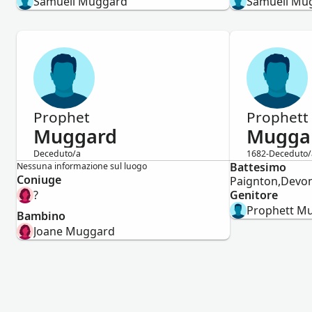
Samuell Muggard
Samuell Mu
Prophet
Prophett
Muggard
Mugga
Deceduto/a
1682-Deceduto/
Maschio
Battesimo
Maschio
Nessuna informazione sul luogo
Coniuge
Paignton,Devo
?
Genitore
Prophett M
Bambino
Joane Muggard