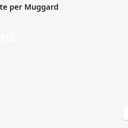
ate per Muggard
rd
Mu