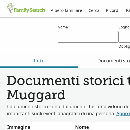
Albero familiare
Cerca
Ricordi
Pa
Risultati per muggard
Nome
Cogn
Obblig
Tutto
Documenti stor
Documenti storici t
Muggard
I documenti storici sono documenti che condividono det
importanti sugli eventi anagrafici di una persona.
Appro
Immagine
Nome