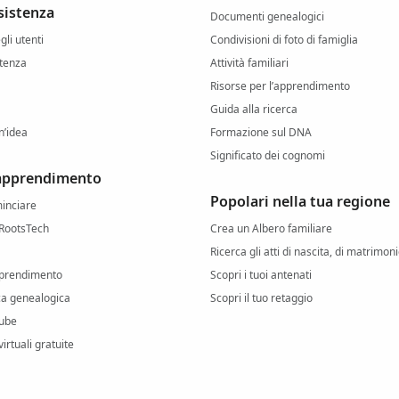
sistenza
Documenti genealogici
li utenti
Condivisioni di foto di famiglia
stenza
Attività familiari
Risorse per l’apprendimento
Guida alla ricerca
n’idea
Formazione sul DNA
Significato dei cognomi
 apprendimento
Popolari nella tua regione
inciare
RootsTech
Crea un Albero familiare
Ricerca gli atti di nascita, di matrimon
pprendimento
Scopri i tuoi antenati
rca genealogica
Scopri il tuo retaggio
ube
irtuali gratuite