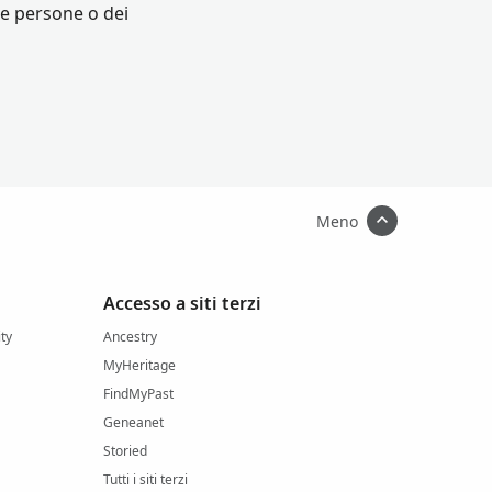
lle persone o dei
Meno
Accesso a siti terzi
ity
Ancestry
MyHeritage
FindMyPast
Geneanet
Storied
Tutti i siti terzi