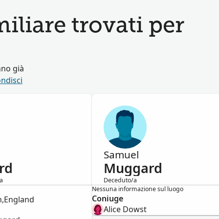
miliare trovati per
nno già
ndisci
Samuel
rd
Muggard
a
Deceduto/a
Maschio
Nessuna informazione sul luogo
Coniuge
n,England
Alice Dowst