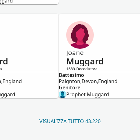
ggard
Joane
rd
Muggard
a
1689-Deceduto/a
Battesimo
Femmina
n,England
Paignton,Devon,England
Genitore
uggard
Prophet Muggard
VISUALIZZA TUTTO 43.220