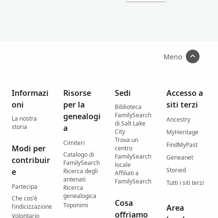
Meno
Informazi
Risorse
Sedi
Accesso a
oni
per la
siti terzi
Biblioteca
genealogi
FamilySearch
La nostra
Ancestry
di Salt Lake
storia
a
City
MyHeritage
Trova un
Cimiteri
FindMyPast
Modi per
centro
Catalogo di
FamilySearch
Geneanet
contribuir
FamilySearch
locale
Storied
e
Ricerca degli
Affiliati a
antenati
FamilySearch
Tutti i siti terzi
Partecipa
Ricerca
genealogica
Che cos’è
Cosa
Toponimi
l’indicizzazione
Area
offriamo
Volontario