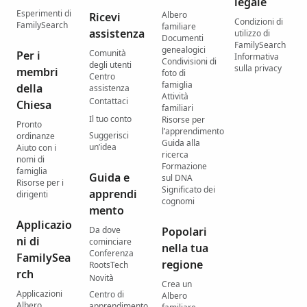
legale
Esperimenti di
Albero
Ricevi
Condizioni di
FamilySearch
familiare
assistenza
utilizzo di
Documenti
FamilySearch
genealogici
Comunità
Per i
Informativa
Condivisioni di
degli utenti
sulla privacy
membri
foto di
Centro
famiglia
della
assistenza
Attività
Contattaci
Chiesa
familiari
Il tuo conto
Risorse per
Pronto
l’apprendimento
Suggerisci
ordinanze
Guida alla
un’idea
Aiuto con i
ricerca
nomi di
Formazione
famiglia
Guida e
sul DNA
Risorse per i
Significato dei
apprendi
dirigenti
cognomi
mento
Applicazio
Da dove
Popolari
ni di
cominciare
nella tua
Conferenza
FamilySea
regione
RootsTech
rch
Novità
Crea un
Applicazioni
Centro di
Albero
Albero
apprendimento