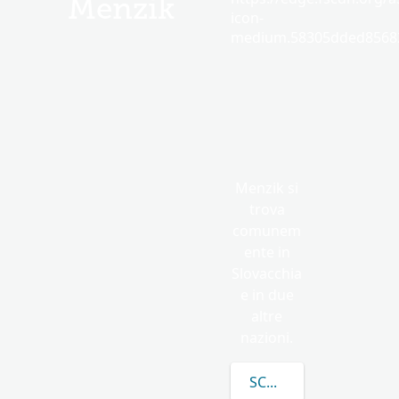
Menzik
icon-
medium.58305dded85682
Menzik si
trova
comunem
ente in
Slovacchia
e in due
altre
nazioni.
SCOPRI DI PIÙ SU ME