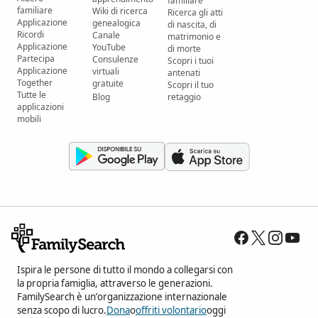
familiare
familiare
Wiki di ricerca
Ricerca gli atti
Applicazione
genealogica
di nascita, di
Ricordi
Canale
matrimonio e
Applicazione
YouTube
di morte
Partecipa
Consulenze
Scopri i tuoi
Applicazione
virtuali
antenati
Together
gratuite
Scopri il tuo
Tutte le
Blog
retaggio
applicazioni
mobili
Ispira le persone di tutto il mondo a collegarsi con
la propria famiglia, attraverso le generazioni.
FamilySearch è un’organizzazione internazionale
senza scopo di lucro.
Dona
o
offriti volontario
oggi