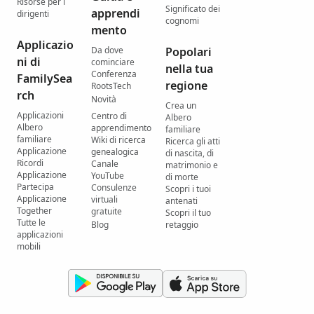
Risorse per i
Significato dei
apprendi
dirigenti
cognomi
mento
Applicazio
Da dove
Popolari
ni di
cominciare
nella tua
Conferenza
FamilySea
regione
RootsTech
rch
Novità
Crea un
Applicazioni
Centro di
Albero
Albero
apprendimento
familiare
familiare
Wiki di ricerca
Ricerca gli atti
Applicazione
genealogica
di nascita, di
Ricordi
Canale
matrimonio e
Applicazione
YouTube
di morte
Partecipa
Consulenze
Scopri i tuoi
Applicazione
virtuali
antenati
Together
gratuite
Scopri il tuo
Tutte le
Blog
retaggio
applicazioni
mobili