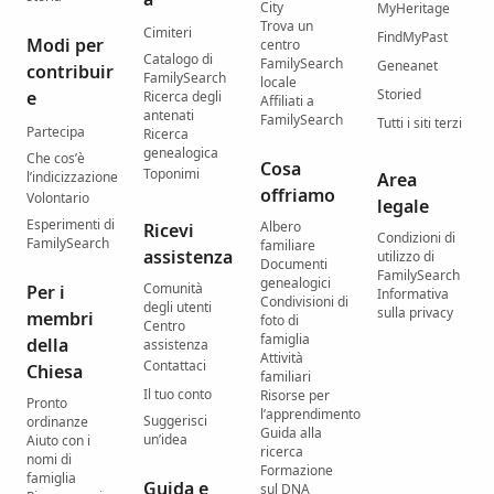
City
MyHeritage
Trova un
Cimiteri
FindMyPast
Modi per
centro
Catalogo di
FamilySearch
Geneanet
contribuir
FamilySearch
locale
Storied
e
Ricerca degli
Affiliati a
antenati
FamilySearch
Tutti i siti terzi
Partecipa
Ricerca
genealogica
Che cos’è
Cosa
Toponimi
l’indicizzazione
Area
offriamo
Volontario
legale
Esperimenti di
Albero
Ricevi
Condizioni di
FamilySearch
familiare
assistenza
utilizzo di
Documenti
FamilySearch
genealogici
Comunità
Per i
Informativa
Condivisioni di
degli utenti
sulla privacy
membri
foto di
Centro
famiglia
della
assistenza
Attività
Contattaci
Chiesa
familiari
Il tuo conto
Risorse per
Pronto
l’apprendimento
Suggerisci
ordinanze
Guida alla
un’idea
Aiuto con i
ricerca
nomi di
Formazione
famiglia
Guida e
sul DNA