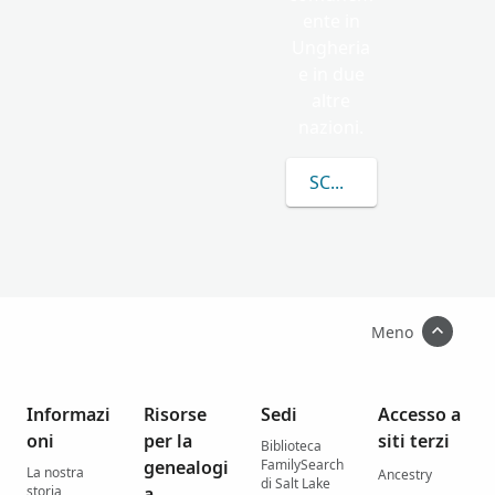
ente in
Ungheria
e in due
altre
nazioni.
SCOPRI DI PIÙ SU M
Meno
Informazi
Risorse
Sedi
Accesso a
oni
per la
siti terzi
Biblioteca
genealogi
FamilySearch
La nostra
Ancestry
di Salt Lake
storia
a