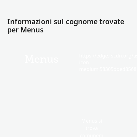
Informazioni sul cognome trovate
per Menus
https://edge.fscdn.org/as
Menus
icon-
medium.58305dded85682
Menus si
trova
comunem