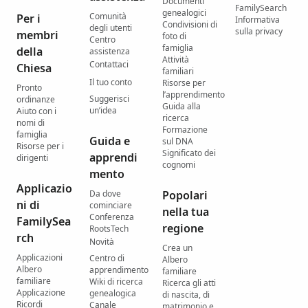
Documenti
FamilySearch
genealogici
Comunità
Per i
Informativa
Condivisioni di
degli utenti
sulla privacy
membri
foto di
Centro
famiglia
della
assistenza
Attività
Contattaci
Chiesa
familiari
Il tuo conto
Risorse per
Pronto
l’apprendimento
Suggerisci
ordinanze
Guida alla
un’idea
Aiuto con i
ricerca
nomi di
Formazione
famiglia
Guida e
sul DNA
Risorse per i
Significato dei
apprendi
dirigenti
cognomi
mento
Applicazio
Da dove
Popolari
ni di
cominciare
nella tua
Conferenza
FamilySea
regione
RootsTech
rch
Novità
Crea un
Applicazioni
Centro di
Albero
Albero
apprendimento
familiare
familiare
Wiki di ricerca
Ricerca gli atti
Applicazione
genealogica
di nascita, di
Ricordi
Canale
matrimonio e