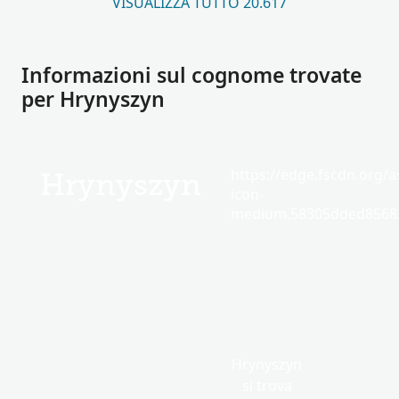
VISUALIZZA TUTTO 20.617
Informazioni sul cognome trovate
per Hrynyszyn
https://edge.fscdn.org/as
Hrynyszyn
icon-
medium.58305dded85682
Hrynyszyn
si trova