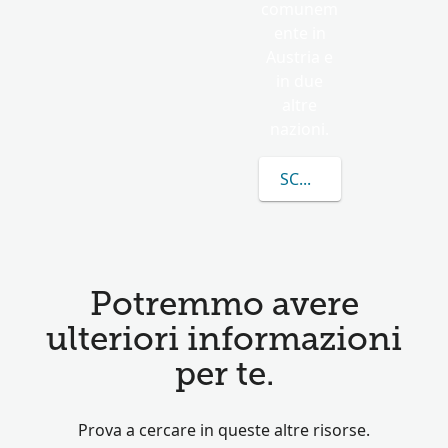
comunem
ente in
Austria e
in due
altre
nazioni.
SCOPRI DI PIÙ SU HR
Potremmo avere
ulteriori informazioni
per te.
Prova a cercare in queste altre risorse.