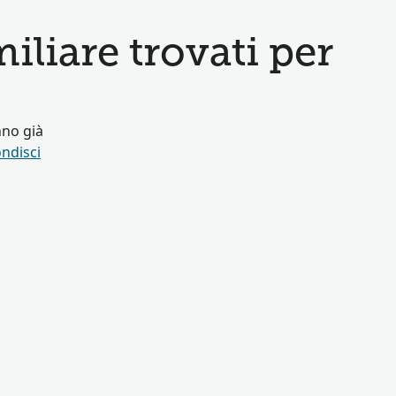
miliare trovati per
nno già
ndisci