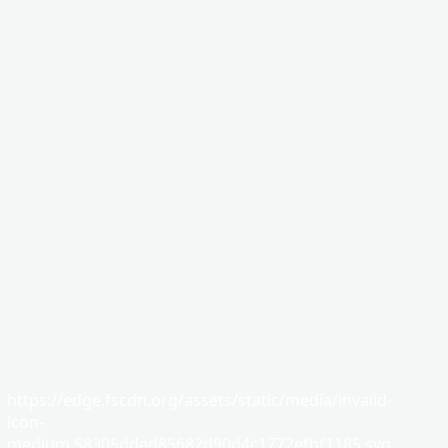
https://edge.fscdn.org/assets/static/media/invalid-
icon-
medium.58305dded85682d90d4c1772efbf1185.svg