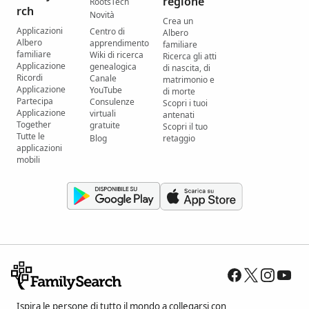
regione
RootsTech
rch
Novità
Crea un
Applicazioni
Centro di
Albero
Albero
apprendimento
familiare
familiare
Wiki di ricerca
Ricerca gli atti
Applicazione
genealogica
di nascita, di
Ricordi
Canale
matrimonio e
Applicazione
YouTube
di morte
Partecipa
Consulenze
Scopri i tuoi
Applicazione
virtuali
antenati
Together
gratuite
Scopri il tuo
Tutte le
Blog
retaggio
applicazioni
mobili
Ispira le persone di tutto il mondo a collegarsi con