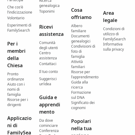
Ricerca
genealogica
Che cos’è
Cosa
Toponimi
l’indicizzazione
Area
offriamo
Volontario
legale
Esperimenti di
Albero
Ricevi
Condizioni di
FamilySearch
familiare
assistenza
utilizzo di
Documenti
FamilySearch
genealogici
Comunità
Per i
Informativa
Condivisioni di
degli utenti
sulla privacy
membri
foto di
Centro
famiglia
della
assistenza
Attività
Contattaci
Chiesa
familiari
Il tuo conto
Risorse per
Pronto
l’apprendimento
Suggerisci
ordinanze
Guida alla
un’idea
Aiuto con i
ricerca
nomi di
Formazione
famiglia
Guida e
sul DNA
Risorse per i
Significato dei
apprendi
dirigenti
cognomi
mento
Applicazio
Da dove
Popolari
ni di
cominciare
nella tua
Conferenza
FamilySea