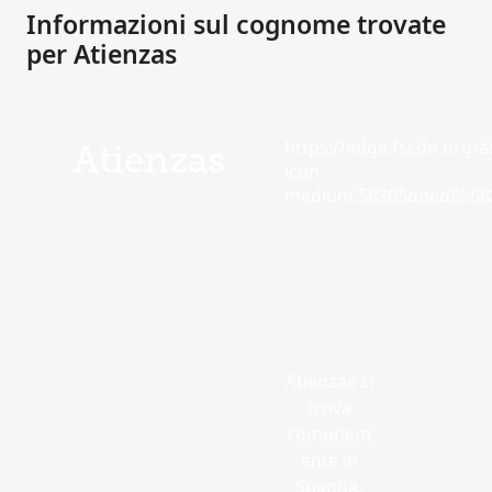
Informazioni sul cognome trovate
per Atienzas
https://edge.fscdn.org/as
Atienzas
icon-
medium.58305dded85682
Atienzas si
trova
comunem
ente in
Spagna.