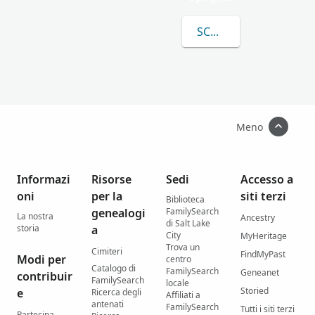
SCOPRI DI PIÙ SU ATI
Meno
Informazi
Risorse
Sedi
Accesso a
oni
per la
siti terzi
Biblioteca
genealogi
FamilySearch
La nostra
Ancestry
di Salt Lake
storia
a
City
MyHeritage
Trova un
Cimiteri
FindMyPast
Modi per
centro
Catalogo di
FamilySearch
Geneanet
contribuir
FamilySearch
locale
Storied
e
Ricerca degli
Affiliati a
antenati
FamilySearch
Tutti i siti terzi
Partecipa