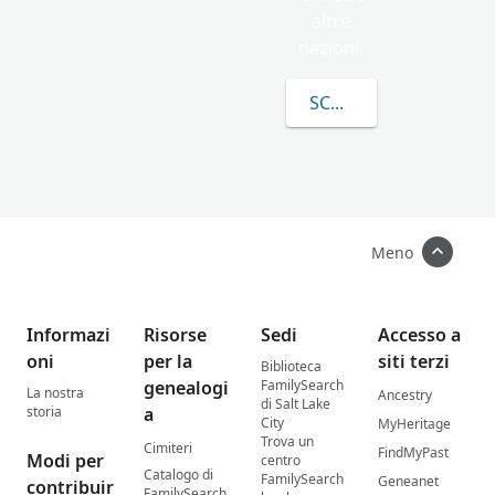
altre
nazioni.
SCOPRI DI PIÙ SU A
Meno
Informazi
Risorse
Sedi
Accesso a
oni
per la
siti terzi
Biblioteca
genealogi
FamilySearch
La nostra
Ancestry
di Salt Lake
storia
a
City
MyHeritage
Trova un
Cimiteri
FindMyPast
Modi per
centro
Catalogo di
FamilySearch
Geneanet
contribuir
FamilySearch