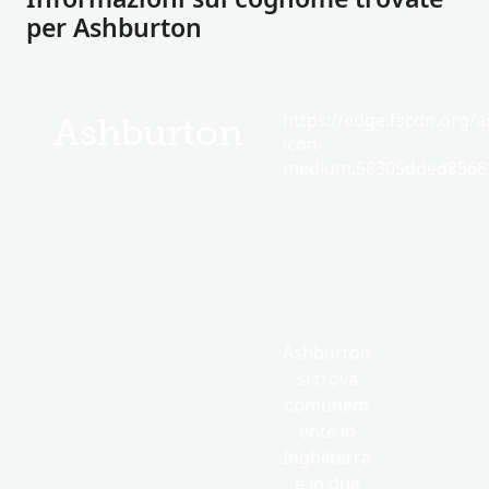
per Ashburton
https://edge.fscdn.org/as
Ashburton
icon-
medium.58305dded85682
Ashburton
si trova
comunem
ente in
Inghilterra
e in due