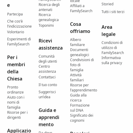
locale
Storied
e
Ricerca degli
Affiliati a
antenati
FamilySearch
Tutti i siti terzi
Partecipa
Ricerca
genealogica
Che cos’è
Cosa
Toponimi
l’indicizzazione
Area
offriamo
Volontario
legale
Esperimenti di
Albero
Ricevi
Condizioni di
FamilySearch
familiare
assistenza
utilizzo di
Documenti
FamilySearch
genealogici
Comunità
Per i
Informativa
Condivisioni di
degli utenti
sulla privacy
membri
foto di
Centro
famiglia
della
assistenza
Attività
Contattaci
Chiesa
familiari
Il tuo conto
Risorse per
Pronto
l’apprendimento
Suggerisci
ordinanze
Guida alla
un’idea
Aiuto con i
ricerca
nomi di
Formazione
famiglia
Guida e
sul DNA
Risorse per i
Significato dei
apprendi
dirigenti
cognomi
mento
Applicazio
Da dove