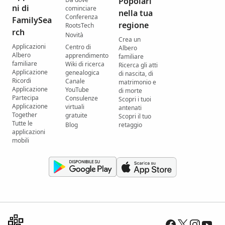
Popolari
ni di
cominciare
nella tua
Conferenza
FamilySea
regione
RootsTech
rch
Novità
Crea un
Applicazioni
Centro di
Albero
Albero
apprendimento
familiare
familiare
Wiki di ricerca
Ricerca gli atti
Applicazione
genealogica
di nascita, di
Ricordi
Canale
matrimonio e
Applicazione
YouTube
di morte
Partecipa
Consulenze
Scopri i tuoi
Applicazione
virtuali
antenati
Together
gratuite
Scopri il tuo
Tutte le
Blog
retaggio
applicazioni
mobili