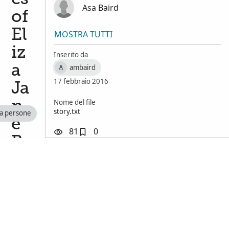
Asa Baird
of
El
MOSTRA TUTTI
iz
Inserito da
a
ambaird
A
17 febbraio 2016
Ja
Nome del file
n
story.txt
a persone
e
81
0
B
ai
rd
Se
ss