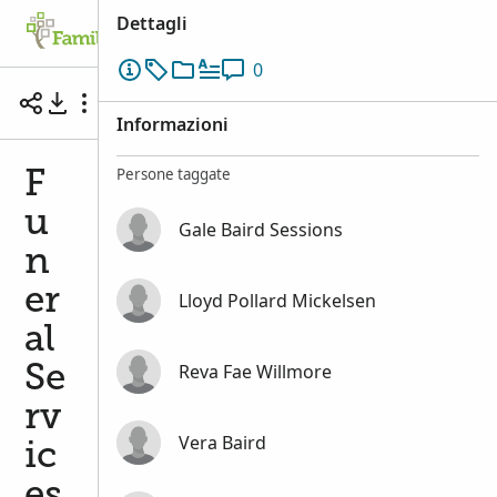
Dettagli
Albero familiare
Cerca
Ricordi
Pa
0
Funeral Services of Eliza Jane Baird Sessions
Informazioni
Persone taggate
F
u
Gale Baird Sessions
n
er
Lloyd Pollard Mickelsen
al
Reva Fae Willmore
Se
rv
Vera Baird
ic
es