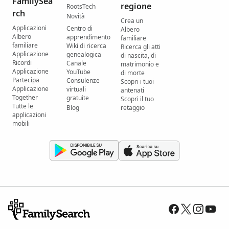
FamilySea
regione
RootsTech
rch
Novità
Crea un
Applicazioni
Centro di
Albero
Albero
apprendimento
familiare
familiare
Wiki di ricerca
Ricerca gli atti
Applicazione
genealogica
di nascita, di
Ricordi
Canale
matrimonio e
Applicazione
YouTube
di morte
Partecipa
Consulenze
Scopri i tuoi
Applicazione
virtuali
antenati
Together
gratuite
Scopri il tuo
Tutte le
Blog
retaggio
applicazioni
mobili