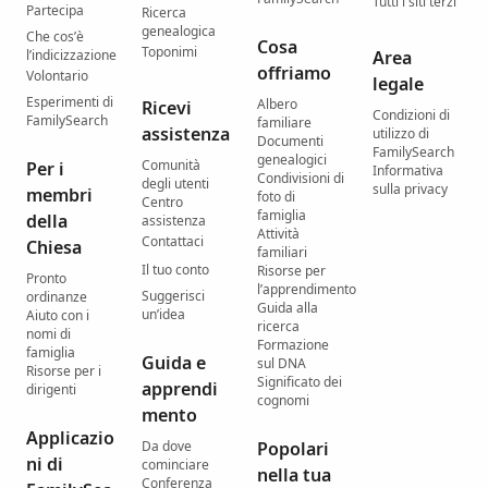
Tutti i siti terzi
Partecipa
Ricerca
genealogica
Che cos’è
Cosa
Toponimi
l’indicizzazione
Area
offriamo
Volontario
legale
Esperimenti di
Albero
Ricevi
Condizioni di
FamilySearch
familiare
assistenza
utilizzo di
Documenti
FamilySearch
genealogici
Comunità
Per i
Informativa
Condivisioni di
degli utenti
sulla privacy
membri
foto di
Centro
famiglia
della
assistenza
Attività
Contattaci
Chiesa
familiari
Il tuo conto
Risorse per
Pronto
l’apprendimento
Suggerisci
ordinanze
Guida alla
un’idea
Aiuto con i
ricerca
nomi di
Formazione
famiglia
Guida e
sul DNA
Risorse per i
Significato dei
apprendi
dirigenti
cognomi
mento
Applicazio
Da dove
Popolari
ni di
cominciare
nella tua
Conferenza