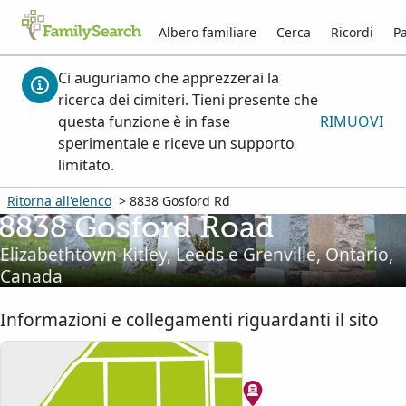
Albero familiare
Cerca
Ricordi
Pa
Ci auguriamo che apprezzerai la
ricerca dei cimiteri. Tieni presente che
questa funzione è in fase
RIMUOVI
sperimentale e riceve un supporto
limitato.
Ritorna all'elenco
> 8838 Gosford Rd
8838 Gosford Road
Elizabethtown-Kitley, Leeds e Grenville, Ontario,
Canada
Informazioni e collegamenti riguardanti il sito