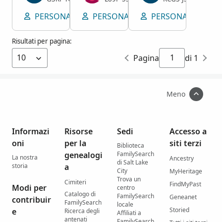
PERSONA
VISUALIZZA POSIZIONE
PERSONA
VISUALIZZA POSIZIO
PERSONA
VISUA
Risultati per pagina:
Pagina
di 1
Meno
Informazi
Risorse
Sedi
Accesso a
oni
per la
siti terzi
Biblioteca
genealogi
FamilySearch
La nostra
Ancestry
di Salt Lake
storia
a
City
MyHeritage
Trova un
Cimiteri
FindMyPast
Modi per
centro
Catalogo di
FamilySearch
Geneanet
contribuir
FamilySearch
locale
Storied
e
Ricerca degli
Affiliati a
antenati
FamilySearch