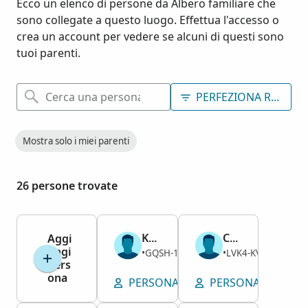
Ecco un elenco di persone da Albero familiare che
sono collegate a questo luogo. Effettua l'accesso o
crea un account per vedere se alcuni di questi sono
tuoi parenti.
PERFEZIONA RICERCA
Mostra solo i miei parenti
26 persone trovate
Kenneth Cuyler Brown
Cuyler Milton Brown
Aggi
ungi
Maschio
Maschio
GQSH-1BW
LVK4-KVH
1967–1980
•
1907–1967
•
pers
ona
PERSONA
VISUALIZZA POSIZIO
PERSONA
VISUA