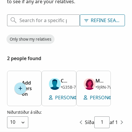
to see if any are your relatives.
REFINE SEARCH
Only show my relatives
2 people found
Chester Hilmes
Mary Alice McCallum
Add
Karl
Kona
G35B-7RH
9JRN-7W5
1929–
•
1894–1914
•
Pers
on
PERSON
VIEW GRAVESITE
PERSON
VIEW G
Niðurstöður á síðu:
Síða
af 1