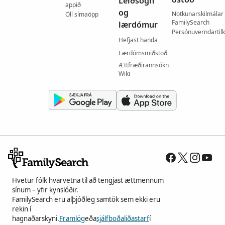
Leiðsögn
appið
og
Notkunarskilmálar
Öll símaöpp
FamilySearch
lærdómur
Persónuverndartil
Hefjast handa
Lærdómsmiðstöð
Ættfræðirannsókn
Wiki
Hvetur fólk hvarvetna til að tengjast ættmennum
sínum – yfir kynslóðir.
FamilySearch eru alþjóðleg samtök sem ekki eru
rekin í
hagnaðarskyni.
Framlög
eða
sjálfboðaliðastarf
í