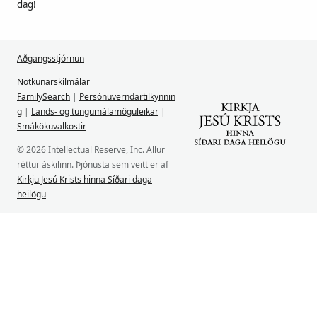
dag!
Aðgangsstjórnun
Notkunarskilmálar
FamilySearch
|
Persónuverndartilkynnin
g
|
Lands- og tungumálamöguleikar
|
Smákökuvalkostir
© 2026 Intellectual Reserve, Inc. Allur
réttur áskilinn. Þjónusta sem veitt er af
Kirkju Jesú Krists hinna Síðari daga
heilögu