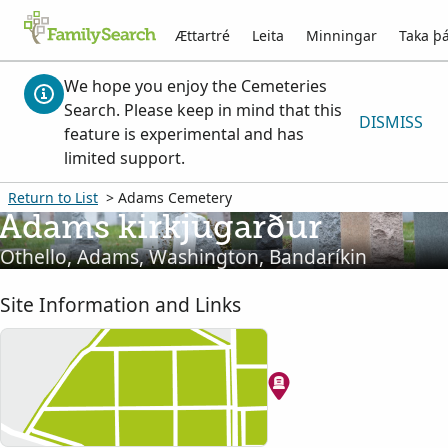
Ættartré
Leita
Minningar
Taka þá
We hope you enjoy the Cemeteries
Search. Please keep in mind that this
DISMISS
feature is experimental and has
limited support.
Return to List
> Adams Cemetery
Adams kirkjugarður
Othello, Adams, Washington, Bandaríkin
Site Information and Links