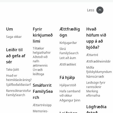
Less
Um
Fyrir
Ættfræðig
Hvað
kirkjumeð
ögn
höfum við
Saga okkar
limi
upp á að
Kirkjugarðar
bjóða?
Tiltækar
Skrá
Leiðir til
helgiathafnir
FamilySearch
Ættartré
að gefa af
Aðstoð við
Leit að áum
sér
nafn
Ættfræðiheimildir
Ættfræðileit
ættmennis
Miðla
Taka þátt
Úrræði
fjölskyldumyndum
leiðtoga
Hvað er
Námsúrræði
Fá hjálp
heimildaskráning?
Leiðsögn fyrir
Sjálfboðaliðastarf
Smáforrit
Hjálparstöð
rannsóknir
Rannsóknarstofur
FamilySea
Hafa samband
Merking
FamilySearch
við okkur
eftirnafna
rch
Aðgangur þinn
Ættartrésöpp
Lögfræðia
Memories-
ðstoð